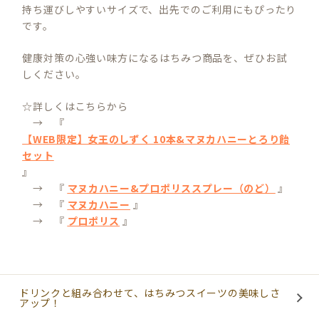
持ち運びしやすいサイズで、出先でのご利用にもぴったり
です。
健康対策の心強い味方になるはちみつ商品を、ぜひお試
しください。
☆詳しくはこちらから
→ 『
【WEB限定】女王のしずく 10本&マヌカハニーとろり飴
セット
』
→ 『
マヌカハニー&プロポリススプレー（のど）
』
→ 『
マヌカハニー
』
→ 『
プロポリス
』
ドリンクと組み合わせて、はちみつスイーツの美味しさ
アップ！