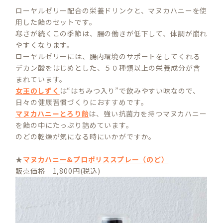
ローヤルゼリー配合の栄養ドリンクと、マヌカハニーを使
用した飴のセットです。
寒さが続くこの季節は、腸の働きが低下して、体調が崩れ
やすくなります。
ローヤルゼリーには、腸内環境のサポートをしてくれる
デカン酸をはじめとした、５０種類以上の栄養成分が含
まれています。
女王のしずく
は“はちみつ入り”で飲みやすい味なので、
日々の健康習慣づくりにおすすめです。
マヌカハニーとろり飴
は、強い抗菌力を持つマヌカハニー
を飴の中にたっぷり詰めています。
のどの乾燥が気になる時にいかがですか。
★
マヌカハニー&プロポリススプレー（のど）
販売価格 1,800円(税込)