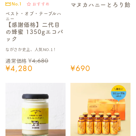
マヌカハニーとろり飴
おすすめ
No.1
ベスト・オブ・テーブルハ
ニー
【感謝価格】二代目
の蜂蜜 1350gエコパ
ック
ながさか史上、人気NO.1！
¥
4,680
通常価格
¥
4,280
¥
690