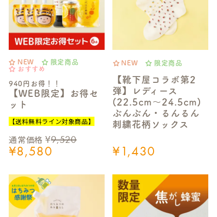
NEW
限定商品
NEW
限定商品
おすすめ
【靴下屋コラボ第2
940円お得！！
弾】レディース
【WEB限定】お得セ
(22.5cm～24.5cm)
ット
ぶんぶん・るんるん
【送料無料ライン対象商品】
刺繍花柄ソックス
¥
9,520
通常価格
¥
8,580
¥
1,430