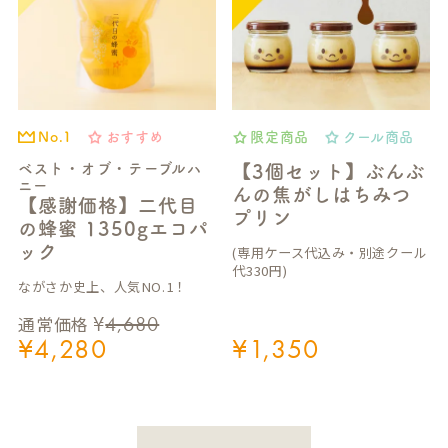
おすすめ
限定商品
クール商品
No.1
ベスト・オブ・テーブルハ
【3個セット】ぶんぶ
ニー
んの焦がしはちみつ
【感謝価格】二代目
プリン
の蜂蜜 1350gエコパ
ック
(専用ケース代込み・別途クール
代330円)
ながさか史上、人気NO.1！
¥
4,680
通常価格
¥
4,280
¥
1,350