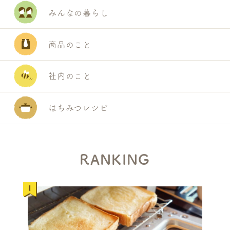
みんなの暮らし
商品のこと
社内のこと
はちみつレシピ
S
E
A
R
RANKING
C
H