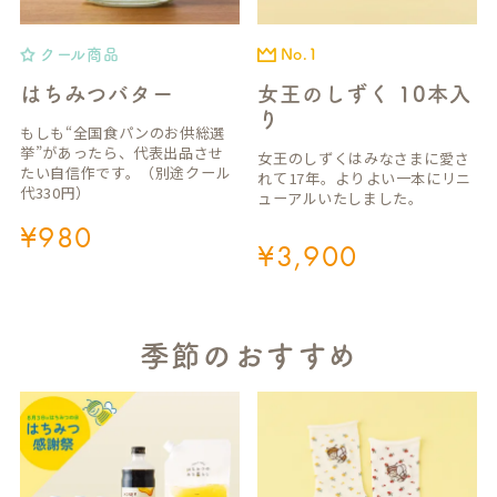
クール商品
No.1
はちみつバター
女王のしずく 10本入
り
もしも“全国食パンのお供総選
挙”があったら、代表出品させ
女王のしずくはみなさまに愛さ
たい自信作です。（別途クール
れて17年。よりよい一本にリニ
代330円）
ューアルいたしました。
¥
980
¥
3,900
季節のおすすめ