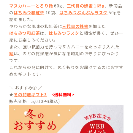
マヌカハニーとろり飴
60g、
三代目の蜂蜜 165g
、新商品
の
はちみつ和紅茶
10袋、
はちみつぶんぶんラスク
50gを
詰めました。
やわらかな風味の和紅茶に
三代目の蜂蜜
を加えた
はちみつ和紅茶
は、
はちみつラスク
と相性が良く、ぜひ一
緒にお楽しみください。
また、強い抗菌力を持つマヌカハニーをたっぷり入れた
飴
は、のどの乾燥感が気になる時期のお守りにぴったり
です。
これからの冬に向けて、ぬくもりをお届けするのにおすす
めのギフトです。
＼ おすすめ③ ／
★
冬の特選ギフト3
<送料無料>
販売価格 5,010円(税込)