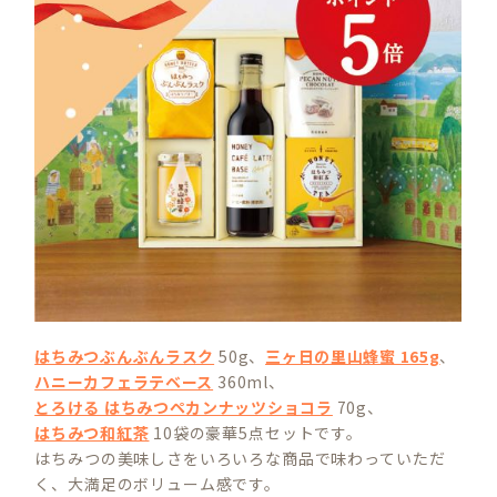
はちみつぶんぶんラスク
50g、
三ヶ日の里山蜂蜜 165g
、
ハニーカフェラテベース
360ml、
とろける はちみつペカンナッツショコラ
70g、
はちみつ和紅茶
10袋の豪華5点セットです。
はちみつの美味しさをいろいろな商品で味わっていただ
く、大満足のボリューム感です。