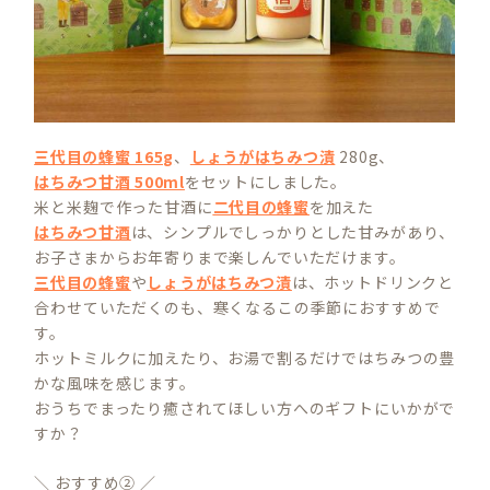
三代目の蜂蜜 165g
、
しょうがはちみつ漬
280g、
はちみつ甘酒 500ml
をセットにしました。
米と米麹で作った甘酒に
二代目の蜂蜜
を加えた
はちみつ甘酒
は、シンプルでしっかりとした甘みがあり、
お子さまからお年寄りまで楽しんでいただけます。
三代目の蜂蜜
や
しょうがはちみつ漬
は、ホットドリンクと
合わせていただくのも、寒くなるこの季節におすすめで
す。
ホットミルクに加えたり、お湯で割るだけではちみつの豊
かな風味を感じます。
おうちでまったり癒されてほしい方へのギフトにいかがで
すか？
＼ おすすめ② ／