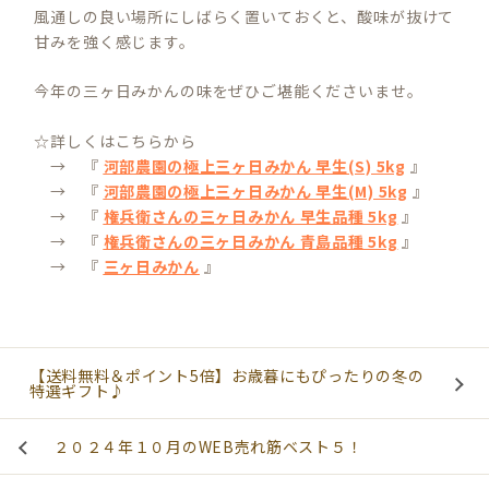
風通しの良い場所にしばらく置いておくと、酸味が抜けて
甘みを強く感じます。
今年の三ヶ日みかんの味をぜひご堪能くださいませ。
☆詳しくはこちらから
→ 『
河部農園の極上三ヶ日みかん 早生(S) 5kg
』
→ 『
河部農園の極上三ヶ日みかん 早生(M) 5kg
』
→ 『
権兵衛さんの三ヶ日みかん 早生品種 5kg
』
→ 『
権兵衛さんの三ヶ日みかん 青島品種 5kg
』
→ 『
三ヶ日みかん
』
【送料無料＆ポイント5倍】お歳暮にもぴったりの冬の
特選ギフト♪
２０２４年１０月のWEB売れ筋ベスト５！