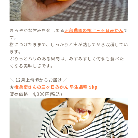
まろやかな甘みを楽しめる
河部農園の極上三ヶ日みかん
で
す。
樹につけたままで、しっかりと実が熟してから収穫してい
ます。
ぷりっとハリのある果肉は、みずみずしく何個も食べた
くなる美味しさです。
＼ 12月上旬頃からお届け ／
★
権兵衛さんの三ヶ日みかん 早生品種 5kg
販売価格 4,380円(税込)