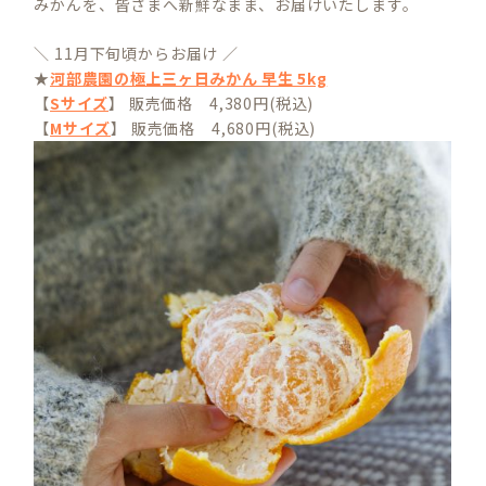
みかんを、皆さまへ新鮮なまま、お届けいたします。
＼ 11月下旬頃からお届け ／
★
河部農園の極上三ヶ日みかん 早生 5kg
【
Sサイズ
】 販売価格 4,380円(税込)
【
Mサイズ
】 販売価格 4,680円(税込)