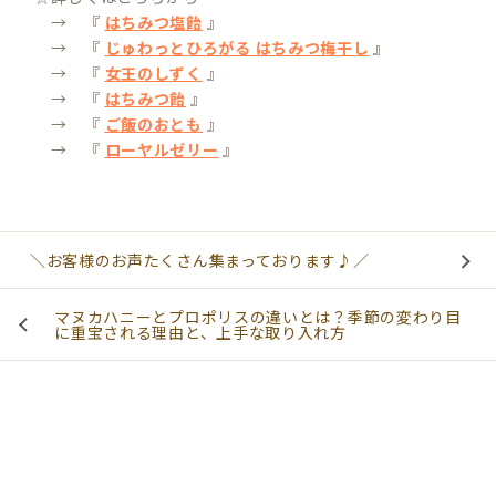
→ 『
はちみつ塩飴
』
→ 『
じゅわっとひろがる はちみつ梅干し
』
→ 『
女王のしずく
』
→ 『
はちみつ飴
』
→ 『
ご飯のおとも
』
→ 『
ローヤルゼリー
』
＼お客様のお声たくさん集まっております♪／
マヌカハニーとプロポリスの違いとは？季節の変わり目
に重宝される理由と、上手な取り入れ方