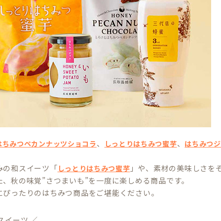
、
、
はちみつペカンナッツショコラ
しっとりはちみつ蜜芋
はちみつジ
。
みの和スイーツ「
」や、素材の美味しさを
しっとりはちみつ蜜芋
た、秋の味覚”さつまいも”を一度に楽しめる商品です。
にぴったりのはちみつ商品をご堪能ください。
スイーツ ／