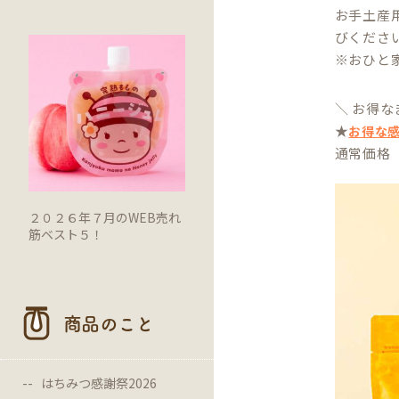
お手土産
びくださ
※おひと
＼ お得な
★
お得な
通常価格 4
２０２６年７月のWEB売れ
筋ベスト５！
商品のこと
はちみつ感謝祭2026