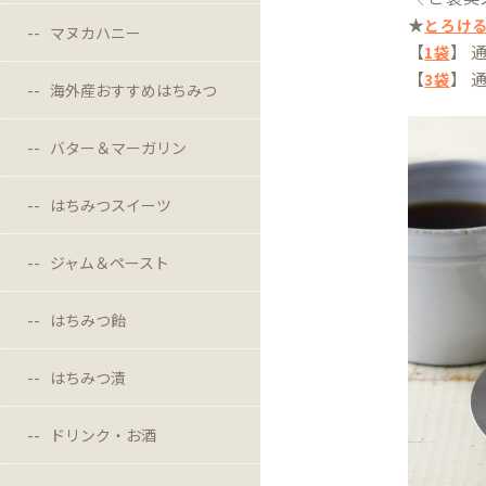
★
とろける
マヌカハニー
【
】 
1袋
【
】 
3袋
海外産おすすめはちみつ
バター＆マーガリン
はちみつスイーツ
ジャム＆ペースト
はちみつ飴
はちみつ漬
ドリンク・お酒