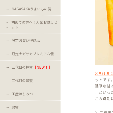
NAGASAKAうまいもの便
初めての方へ！人気お試しセ
ット
限定お買い得商品
限定ナガサカプレミアム便
三代目の蜂蜜
［NEW！］
とろける 
ットです
二代目の蜂蜜
濃厚な甘
」といっ
国産はちみつ
この時期
巣蜜
＼ ご褒美