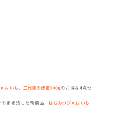
、
のお得な4点セ
ャム いも
三代目の蜂蜜300g
そのまま残した新商品「
はちみつジャム いも