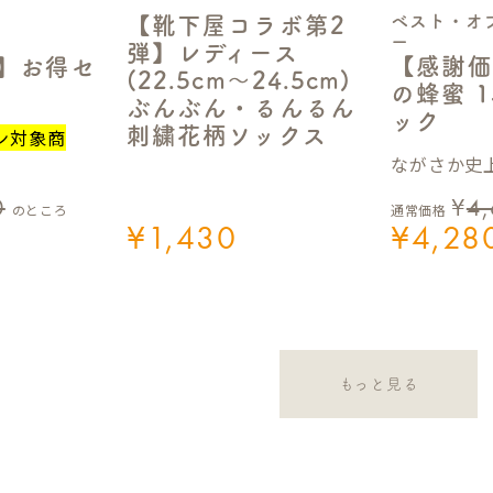
ベスト・オ
【靴下屋コラボ第2
ー
弾】レディース
【感謝価
定】お得セ
(22.5cm～24.5cm)
の蜂蜜 1
ぶんぶん・るんるん
ック
刺繍花柄ソックス
ン対象商
ながさか史上
0
¥
4
のところ
通常価格
¥
1,430
¥
4,28
もっと見る