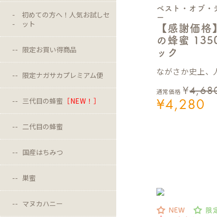
ベスト・オブ・
初めての方へ！人気お試しセ
ー
ット
【感謝価格
の蜂蜜 13
限定お買い得商品
ック
ながさか史上、人
限定ナガサカプレミアム便
¥
4,68
通常価格
¥
4,280
三代目の蜂蜜
［NEW！］
二代目の蜂蜜
国産はちみつ
巣蜜
マヌカハニー
NEW
限