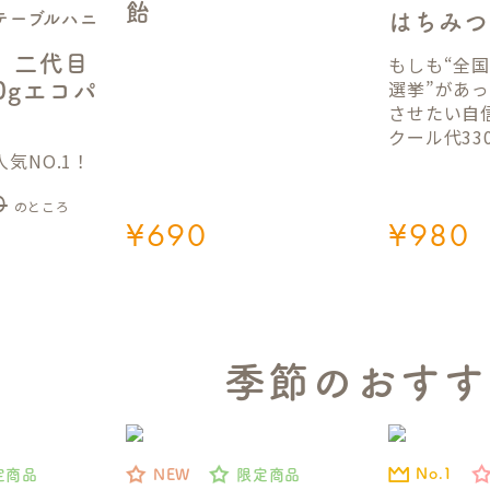
飴
テーブルハニ
はちみつ
】二代目
もしも“全
選挙”があ
50gエコパ
させたい自
クール代33
気NO.1！
0
のところ
¥
690
¥
980
季節のおすす
No.1
定商品
NEW
限定商品