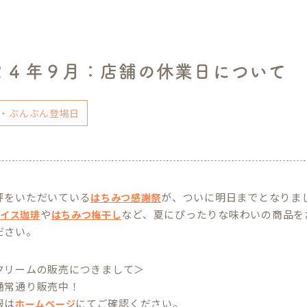
２４年９月：店舗の休業日について
・ぶんぶん登場日
評をいただいている
が、ついに明日までとなりま
はちみつ感謝祭
や
など、夏にぴったりな味わいの商品を
アイス珈琲
はちみつ梅干し
ださい。
クリームの販売につきまして＞
通常通り販売中！
報は
にてご確認ください。
ホームページ