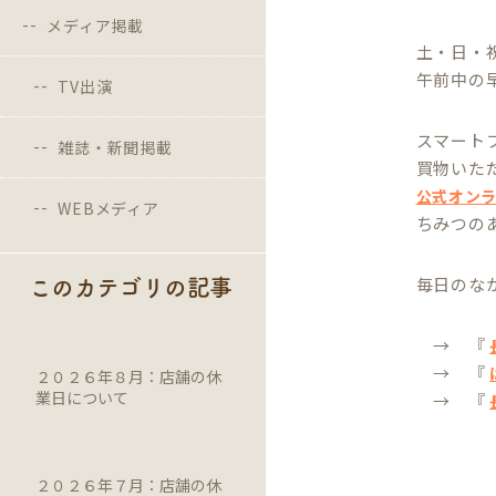
メディア掲載
土・日・
午前中の
TV出演
スマート
雑誌・新聞掲載
買物いた
公式オン
WEBメディア
ちみつの
毎日のな
このカテゴリの記事
→ 『
→ 『
２０２６年８月：店舗の休
業日について
→ 『
２０２６年７月：店舗の休