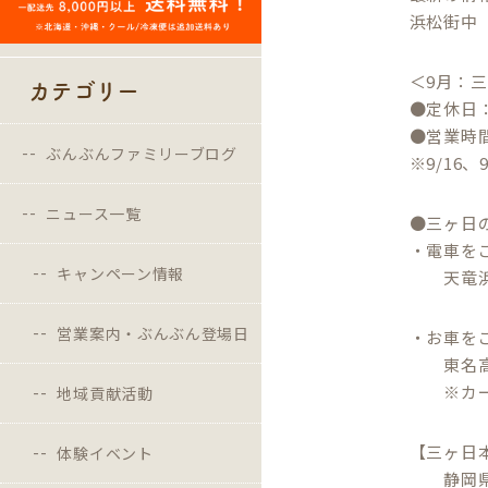
浜松街中
＜9月：
カテゴリー
●定休日
●営業時間
ぶんぶんファミリーブログ
※9/16
ニュース一覧
●三ヶ日
・電車を
キャンペーン情報
天竜浜名
営業案内・ぶんぶん登場日
・お車を
東名高速
※カーナ
地域貢献活動
【三ヶ日
体験イベント
静岡県浜