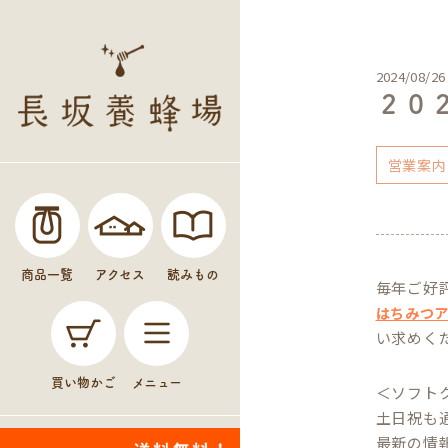
2024/08/26
２０
営業案内
商品一覧
アクセス
読みもの
毎年ご好
はちみつ
い求めく
買い物かご
メニュー
＜ソフト
土日祝も
最新の情