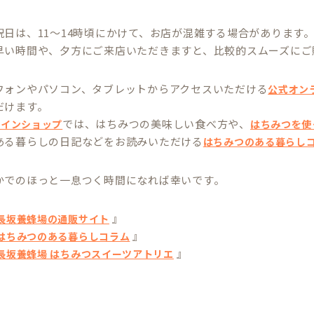
祝日は、11～14時頃にかけて、お店が混雑する場合があります
早い時間や、夕方にご来店いただきますと、比較的スムーズにご
フォンやパソコン、タブレットからアクセスいただける
公式オン
だけます。
では、はちみつの美味しい食べ方や、
ラインショップ
はちみつを使
ある暮らしの日記などをお読みいただける
はちみつのある暮らし
かでのほっと一息つく時間になれば幸いです。
』
長坂養蜂場の通販サイト
』
はちみつのある暮らしコラム
』
長坂養蜂場 はちみつスイーツアトリエ