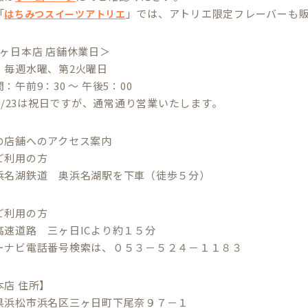
「
」では、アトリエ限定フレーバーも
はちみつスイーツアトリエ
三ヶ日本店 店舗休業日＞
：毎週水曜、第2火曜日
：午前9：30 ～ 午後5：00
、9/23は祝日ですが、通常通り営業いたします。
の店舗へのアクセス案内
ご利用の方
湖鉄道 奥浜名湖駅を下車（徒歩５分）
ご利用の方
道路 三ヶ日ICより約１５分
ビ電話番号検索は、０５３－５２４－１１８３
本店 住所】
松市浜名区三ヶ日町下尾奈９７－１