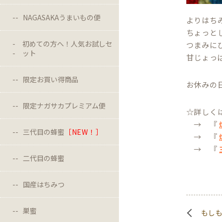
NAGASAKAうまいもの便
よりはち
ちょっと
初めての方へ！人気お試しセ
つまみに
ット
甘じょっ
限定お買い得商品
お休みの
限定ナガサカプレミアム便
☆詳しく
→ 『
三代目の蜂蜜
［NEW！］
→ 『
→ 『
二代目の蜂蜜
国産はちみつ
巣蜜
もしも