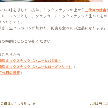
みつの味を感じたい方は、ミックスナッツの上から
三代目の蜂蜜
したアレンジとして、クラッカーにミックスナッツと生ハムをの
ぴったりです。
ぱさに生ハムのコクが加わり、何度も食べたい逸品になります。
日の晩酌にぜひご堪能ください。
はこちらから
』
燻製ミックスナッツ（ハニー&バジル）
』
燻製ミックスナッツ（ハニー&ローズマリー）
』
三代目の蜂蜜
の備えに”はちみつ”を。
台風7号に