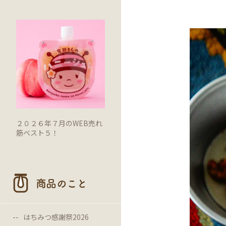
２０２６年７月のWEB売れ
筋ベスト５！
商品のこと
はちみつ感謝祭2026