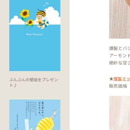
燻製とバ
アーモン
絶妙な甘
★
燻製ミ
ぶんぶんの壁紙をプレゼン
ト♪
販売価格 