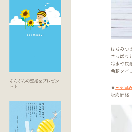
はちみつ
さっぱり
冷水や炭
希釈タイ
ぶんぶんの壁紙をプレゼン
ト♪
★
三ヶ日
販売価格 1