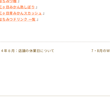
』
はちみつ柚
』
三ヶ日みかん熟しぼり
』
三ヶ日青みかんスカッシュ
』
はちみつドリンク 一覧
２４年８月：店舗の休業日について
7・8月の