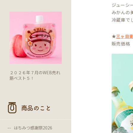
ジューシ
みかんの
冷蔵庫で
★
三ヶ日
販売価格 
２０２６年７月のWEB売れ
筋ベスト５！
商品のこと
はちみつ感謝祭2026