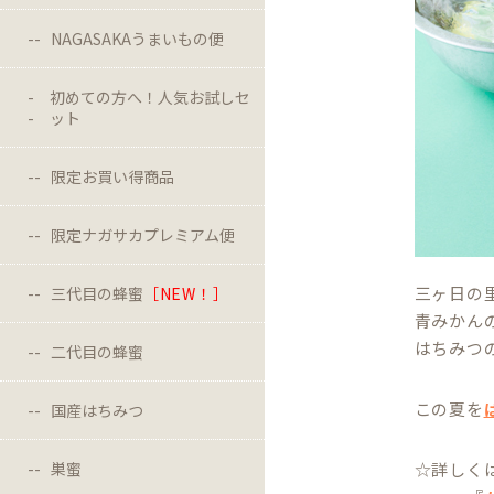
NAGASAKAうまいもの便
初めての方へ！人気お試しセ
ット
限定お買い得商品
限定ナガサカプレミアム便
三ヶ日の
三代目の蜂蜜
［NEW！］
青みかん
はちみつ
二代目の蜂蜜
この夏を
国産はちみつ
巣蜜
☆詳しく