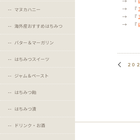
→ 『
→ 『
マヌカハニー
→ 『
→ 『
海外産おすすめはちみつ
バター＆マーガリン
はちみつスイーツ
２０
ジャム＆ペースト
はちみつ飴
はちみつ漬
ドリンク・お酒