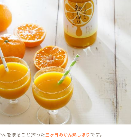
かんをまるごと搾った
です。
三ヶ日みかん熟しぼり