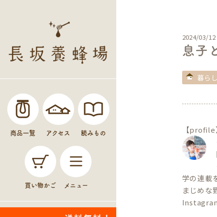
2024/03/12
息子
暮ら
【profil
商品一覧
アクセス
読みもの
学の連載
買い物かご
メニュー
まじめな
Instagr