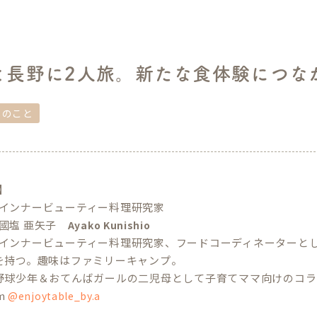
と長野に2人旅。新たな食体験につな
しのこと
e】
インナービューティー料理研究家
國塩 亜矢子
Ayako Kunishio
インナービューティー料理研究家、フードコーディネーターと
を持つ。趣味はファミリーキャンプ。
野球少年＆おてんばガールの二児母として子育てママ向けのコラ
am
@enjoytable_by.a