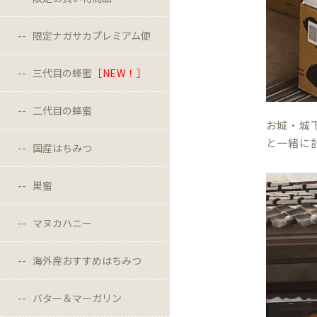
限定ナガサカプレミアム便
三代目の蜂蜜
［NEW！］
二代目の蜂蜜
お城・城
と一緒に
国産はちみつ
巣蜜
マヌカハニー
海外産おすすめはちみつ
バター＆マーガリン