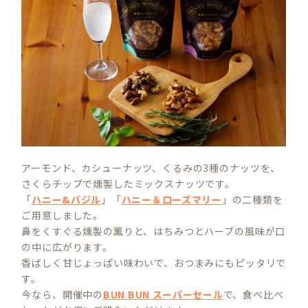
アーモンド、カシューナッツ、くるみの3種のナッツを、
さくらチップで燻製したミックスナッツです。
「
ハニー&バジル
」「
ハニー＆ローズマリー
」の二種類を
ご用意しました。
鼻をくすぐる燻製の薫りと、はちみつとハーブの風味が口
の中に広がります。
香ばしく甘じょっぱい味わいで、おつまみにもピッタリで
す。
今なら、開催中の
BUN BUN スーパーセール
で、食べ比べ