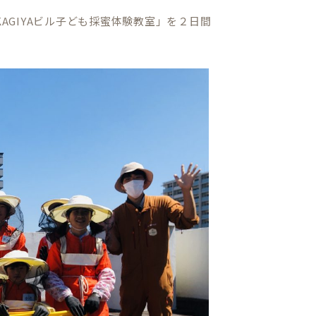
AGIYAビル子ども採蜜体験教室」を２日間