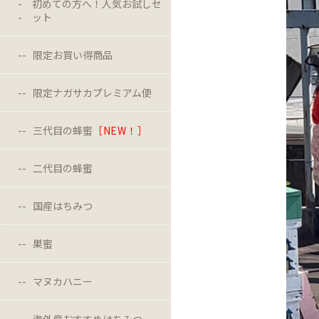
初めての方へ！人気お試しセ
ット
限定お買い得商品
限定ナガサカプレミアム便
三代目の蜂蜜
［NEW！］
二代目の蜂蜜
国産はちみつ
巣蜜
マヌカハニー
海外産おすすめはちみつ