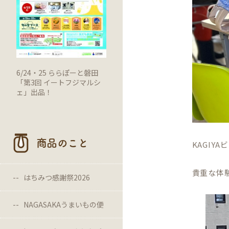
6/24・25 ららぽーと磐田
「第3回 イートフジマルシ
ェ」出品！
商品のこと
KAGIY
貴重な体
はちみつ感謝祭2026
NAGASAKAうまいもの便