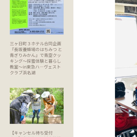
三ヶ日町３ホテル合同企画
『長坂養蜂場のはちみつ と
青ぎりみかん』で青空クッ
キング～採蜜体験と暮らし
教室～in東急ハ―ヴェスト
クラブ浜名湖
【キャンセル待ち受付