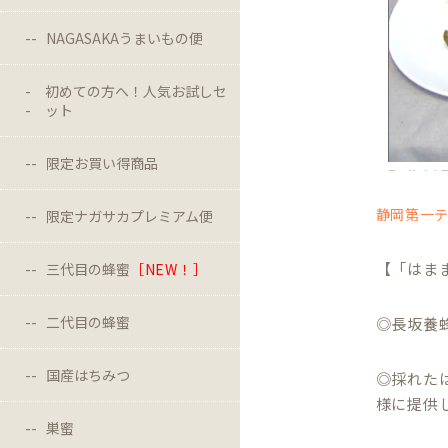
NAGASAKAうまいもの便
初めての方へ！人気お試しセ
ット
限定お買い得商品
静岡第一
限定ナガサカプレミアム便
【「はま
三代目の蜂蜜
［NEW！］
二代目の蜂蜜
◎長坂養蜂
国産はちみつ
◎採れた
様に提供
巣蜜