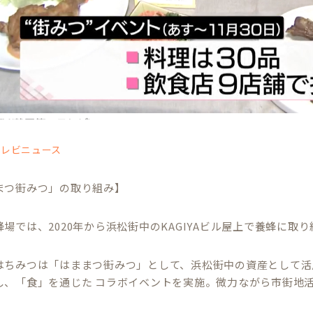
テレビニュース
まつ街みつ」の取り組み】
場では、2020年から浜松街中のKAGIYAビル屋上で養蜂に取
はちみつは「はままつ街みつ」として、浜松街中の資産として活
し、「食」を通じた コラボイベントを実施。微力ながら市街地