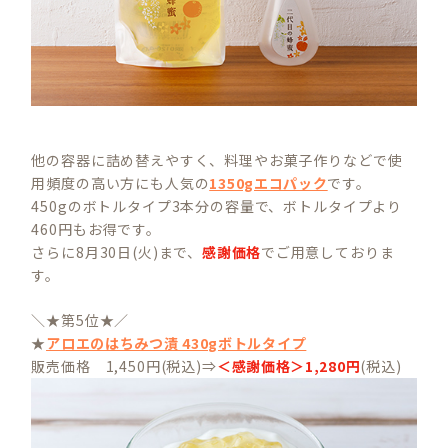
他の容器に詰め替えやすく、料理やお菓子作りなどで使
用頻度の高い方にも人気の
1350gエコパック
です。
450gのボトルタイプ3本分の容量で、ボトルタイプより
460円もお得です。
さらに8月30日(火)まで、
感謝価格
でご用意しておりま
す。
＼★第5位★／
★
アロエのはちみつ漬 430gボトルタイプ
販売価格 1,450円(税込)⇒
＜感謝価格＞1,280円
(税込)