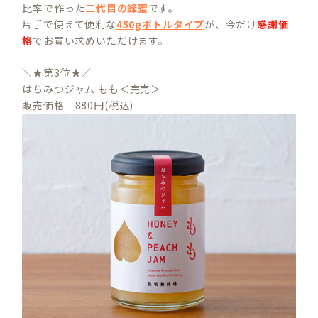
比率で作った
二代目の蜂蜜
です。
片手で使えて便利な
450gボトルタイプ
が、今だけ
感謝価
格
でお買い求めいただけます。
＼★第3位★／
はちみつジャム もも＜完売＞
販売価格 880円(税込)