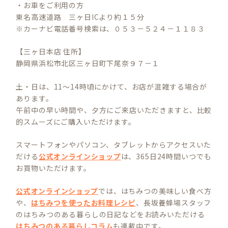
・お車をご利用の方
東名高速道路 三ヶ日ICより約１５分
※カーナビ電話番号検索は、０５３－５２４－１１８３
【三ヶ日本店 住所】
静岡県浜松市北区三ヶ日町下尾奈９７－１
土・日は、11～14時頃にかけて、お店が混雑する場合が
あります。
午前中の早い時間や、夕方にご来店いただきますと、比較
的スムーズにご購入いただけます。
スマートフォンやパソコン、タブレットからアクセスいた
だける
公式オンラインショップ
は、365日24時間いつでも
お買物いただけます。
公式オンラインショップ
では、はちみつの美味しい食べ方
や、
はちみつを使ったお料理レシピ
、長坂養蜂場スタッフ
のはちみつのある暮らしの日記などをお読みいただける
はちみつのある暮らしコラム
も連載中です。