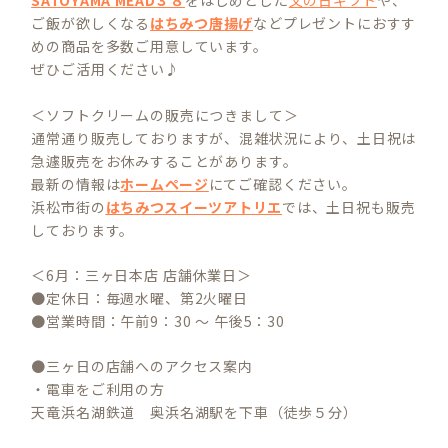
SATOYAMA MEAD３８
をはじめとした
父の日ギフト
や、
ご飯が欲しくなる
はちみつ唐揚げ
などプレゼントにおすす
めの商品を多数ご用意しています。
ぜひご活用ください♪
＜ソフトクリームの販売につきまして＞
通常通り販売しておりますが、混雑状況により、土日祝は
急遽販売をお休みすることがあります。
最新の情報は
ホームページ
にてご確認ください。
浜松市街の
はちみつスイーツアトリエ
では、土日祝も販売
しております。
＜6月：三ヶ日本店 店舗休業日＞
●定休日：毎週水曜、第2火曜日
●営業時間：午前9：30 ～ 午後5：30
●三ヶ日の店舗へのアクセス案内
・電車をご利用の方
天竜浜名湖鉄道 奥浜名湖駅を下車（徒歩５分）