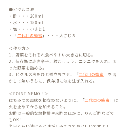
●ピクルス液
・酢・・・200ml
・水・・・150ml
・塩・・・小さじ1
・「
二代目の蜂蜜
」・・・大さじ３
＜作り方＞
1．野菜をそれぞれ食べやすい大きさに切る。
2．保存瓶に赤唐辛子、粒こしょう、ニンニクを入れ、切
った野菜を詰める。
3．ピクルス液をひと煮立ちさせ、「
二代目の蜂蜜
」を溶
かして熱いうちに、保存瓶に液を注ぎ入れる。
＜POINT MEMO！＞
はちみつの風味を損なわないように、「
二代目の蜂蜜
」は
火を止めてからを加えること。
お酢は一般的な穀物酢や米酢のほかに、りんご酢などで
もOK！
半日くらい漬けると味がしみてきておいしいですよ！