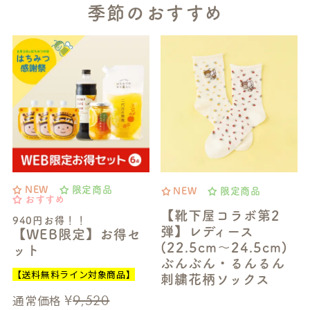
季節のおすすめ
NEW
限定商品
NEW
限定商品
おすすめ
【靴下屋コラボ第2
940円お得！！
弾】レディース
【WEB限定】お得セ
(22.5cm～24.5cm)
ット
ぶんぶん・るんるん
【送料無料ライン対象商品】
刺繍花柄ソックス
¥
9,520
通常価格