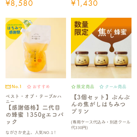
¥
8,580
¥
1,430
おすすめ
限定商品
クール商品
No.1
ベスト・オブ・テーブルハ
【3個セット】ぶんぶ
ニー
んの焦がしはちみつ
【感謝価格】二代目
プリン
の蜂蜜 1350gエコパ
ック
(専用ケース代込み・別途クール
代330円)
ながさか史上、人気NO.1！