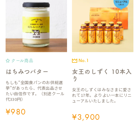
クール商品
No.1
はちみつバター
女王のしずく 10本入
り
もしも“全国食パンのお供総選
挙”があったら、代表出品させ
女王のしずくはみなさまに愛さ
たい自信作です。（別途クール
れて17年。よりよい一本にリニ
代330円）
ューアルいたしました。
¥
980
¥
3,900