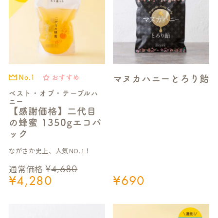
S
E
A
R
マヌカハニーとろり飴
おすすめ
No.1
C
H
ベスト・オブ・テーブルハ
ニー
【感謝価格】二代目
の蜂蜜 1350gエコパ
ック
ながさか史上、人気NO.1！
¥
4,680
通常価格
¥
4,280
¥
690