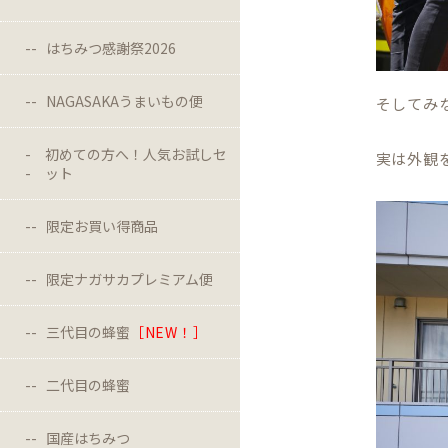
はちみつ感謝祭2026
NAGASAKAうまいもの便
そしてみ
初めての方へ！人気お試しセ
実は外観
ット
限定お買い得商品
限定ナガサカプレミアム便
三代目の蜂蜜
［NEW！］
二代目の蜂蜜
国産はちみつ