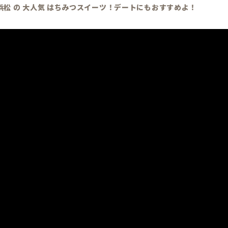
】浜松 の 大人気 はちみつスイーツ！デートにもおすすめよ！