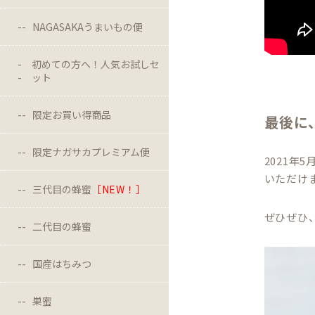
NAGASAKAうまいもの便
初めての方へ！人気お試しセ
ット
限定お買い得商品
最後に
限定ナガサカプレミアム便
2021年
いただけ
三代目の蜂蜜
［NEW！］
ぜひぜひ
二代目の蜂蜜
国産はちみつ
巣蜜