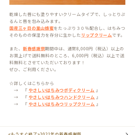
乾燥した唇にも塗りやすいクリームタイプで、しっとりぷ
るんと唇を包み込みます。
国産三ヶ日の里山蜂蜜
をたっぷり３０％配合し、はちみつ
そのものの保湿力を存分に生かした
リップクリーム
です。
また、
新春感謝祭
期間中は、通常8,000円（税込）以上の
お買上げで送料無料のところ、6,000円（税込）以上で送
料無料とさせていただいております！
ぜひ、ご利用ください。
☆詳しくはこちらから
→ 『
やさしいはちみつボディクリーム
』
→ 『
やさしいはちみつハンドクリーム
』
→ 『
やさしいはちみつリップクリーム
』
<もうすぐ終了>2021年の新春感謝祭