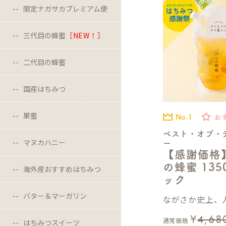
限定ナガサカプレミアム便
三代目の蜂蜜
［NEW！］
二代目の蜂蜜
国産はちみつ
巣蜜
No.1
お
ベスト・オブ・
マヌカハニー
ー
【感謝価格
の蜂蜜 13
海外産おすすめはちみつ
ック
バター＆マーガリン
ながさか史上、人
¥
4,68
通常価格
はちみつスイーツ