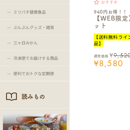
おすすめ
ミツバチ健康食品
940円お得！！
【WEB限
ット
ぶんぶんグッズ・雑貨
【送料無料ライ
品】
三ヶ日みかん
¥
9,52
通常価格
冷凍便でお届けする商品
¥
8,580
便利でおトクな定期便
読みもの