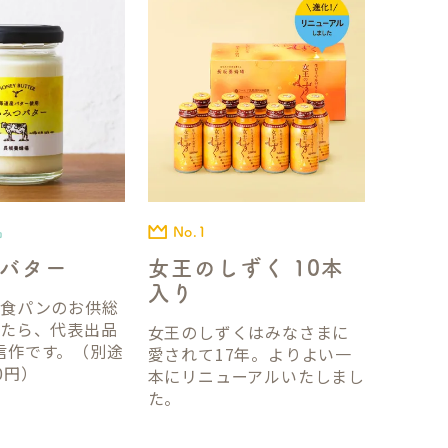
No.1
品
女王のしずく 10本
バター
入り
国食パンのお供総
ったら、代表出品
女王のしずくはみなさまに
信作です。（別途
愛されて17年。よりよい一
0円）
本にリニューアルいたしまし
た。