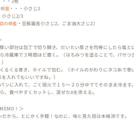
・・・2枚
・・・小さじ2
の蜂蜜
小さじ2/3
・豆板醤各小さじ2、ごま油大さじ2）
目の蜂蜜
＞
は厚い部分は包丁で切り開き、だいたい厚さを均等にしたら塩と
たら冷蔵庫で３時間ほど置く。（はちみつを塗ることで、パサつ
。）
らくるくる巻き、ホイルで包む。（ホイルのかわりにタコ糸で巻い
スを入れてもいいですね。）
イパンに入れて、ごく弱火で１５～２０分ゆでてそのまま冷ます
たら、食べやすくカットし、混ぜたAを添える。
 MEMO！＞
ンだから、とにかく手軽！なのに、味と見た目は本格派です。