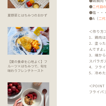
●鶏胸肉
●
二代目
●塩・・・
夏野菜とはちみつのおかず
●A（
二代
＜作り方
1．鶏肉
2．塗っ
んですよ
3．端か
スパラガ
【夏の食卓を心地よく】フ
ルーツ×はちみつで、旬を
4．フラ
味わうフレンチトースト
5．冷め
＜POINT
フライパ