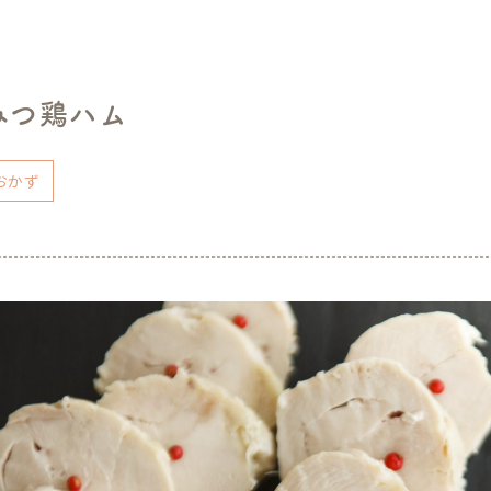
みつ鶏ハム
おかず