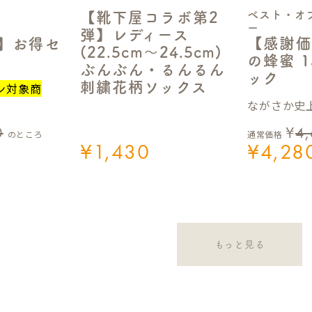
ベスト・オ
【靴下屋コラボ第2
ー
弾】レディース
【感謝価
定】お得セ
(22.5cm～24.5cm)
の蜂蜜 1
ぶんぶん・るんるん
ック
刺繍花柄ソックス
ン対象商
ながさか史上
0
¥
4
のところ
通常価格
¥
1,430
¥
4,28
もっと見る