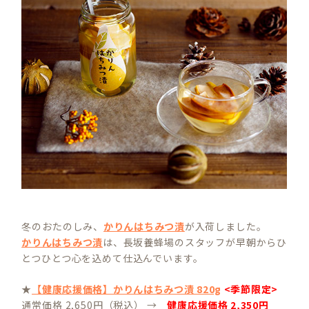
冬のおたのしみ、
かりんはちみつ漬
が入荷しました。
かりんはちみつ漬
は、長坂養蜂場のスタッフが早朝からひ
とつひとつ心を込めて仕込んでいます。
★
【健康応援価格】かりんはちみつ漬 820g
<季節限定>
通常価格 2,650円（税込） →
健康応援価格 2,350円