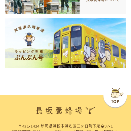
〒431-1424 静岡県浜松市浜名区三ヶ日町下尾奈97-1