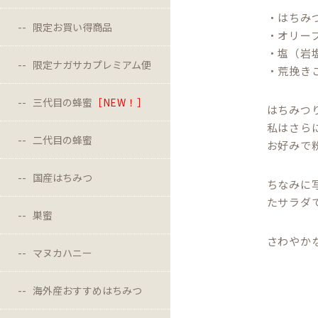
・はちみ
限定お買い得商品
・オリー
・塩（岩
限定ナガサカプレミアム便
・荒挽き
三代目の蜂蜜
［NEW！］
はちみつ
私はさら
二代目の蜂蜜
お好みで粉
国産はちみつ
ちなみに
たサラダ
巣蜜
さわやか
マヌカハニー
海外産おすすめはちみつ