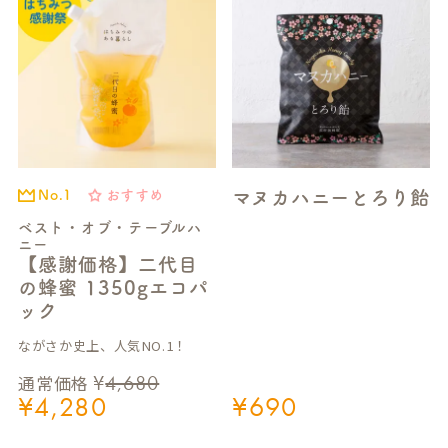
マヌカハニーとろり飴
おすすめ
No.1
ベスト・オブ・テーブルハ
ニー
【感謝価格】二代目
の蜂蜜 1350gエコパ
ック
ながさか史上、人気NO.1！
¥
4,680
通常価格
¥
4,280
¥
690