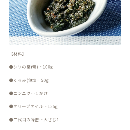
【材料】
●シソの葉(青)…100g
●くるみ(無塩…50g
●ニンニク…１かけ
●オリーブオイル…125g
●二代目の蜂蜜…大さじ1