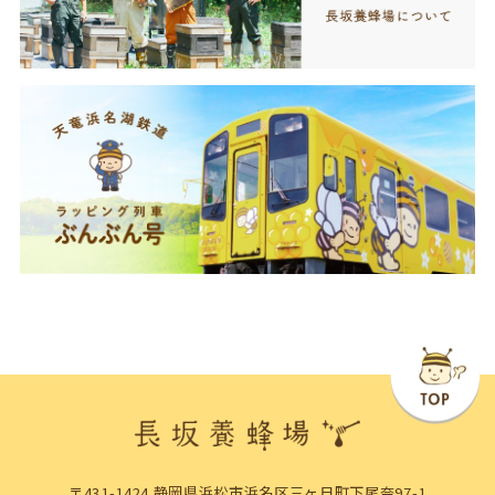
〒431-1424 静岡県浜松市浜名区三ヶ日町下尾奈97-1