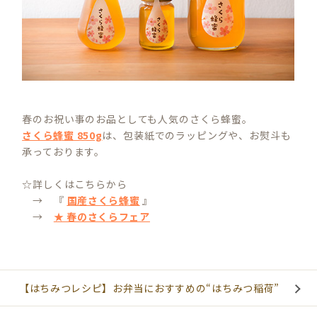
春のお祝い事のお品としても人気のさくら蜂蜜。
さくら蜂蜜 850g
は、包装紙でのラッピングや、お熨斗も
承っております。
☆詳しくはこちらから
→ 『
国産さくら蜂蜜
』
→
★ 春のさくらフェア
【はちみつレシピ】お弁当におすすめの“はちみつ稲荷”