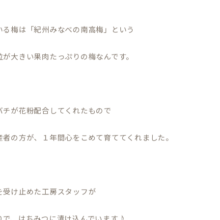
いる梅は「紀州みなべの南高梅」という
粒が大きい果肉たっぷりの梅なんです。
バチが花粉配合してくれたもので
産者の方が、１年間心をこめて育ててくれました。
を受け止めた工房スタッフが
りで、はちみつに漬け込んでいます♪