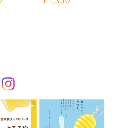
0
¥
1,350