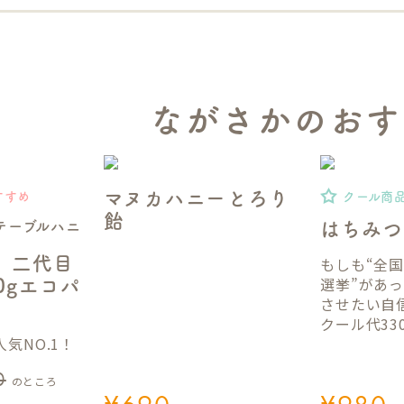
ながさかのおす
マヌカハニーとろり
すすめ
クール商
飴
テーブルハニ
はちみつ
】二代目
もしも“全
選挙”があ
50gエコパ
させたい自
クール代33
気NO.1！
0
のところ