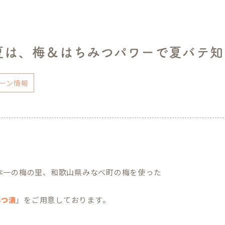
夏は、梅＆はちみつパワーで夏バテ知
ーン情報
本一の梅の里、和歌山県みなべ町の梅を使った
」をご用意しております。
みつ漬