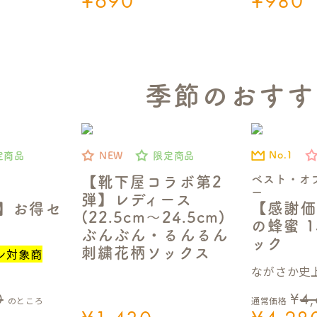
¥
690
¥
980
季節のおすす
No.1
定商品
NEW
限定商品
ベスト・オ
【靴下屋コラボ第2
ー
弾】レディース
【感謝価
定】お得セ
(22.5cm～24.5cm)
の蜂蜜 1
ぶんぶん・るんるん
ック
刺繍花柄ソックス
ン対象商
ながさか史上
0
¥
4
のところ
通常価格