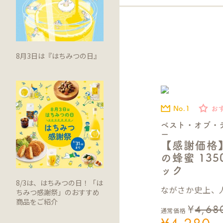
8月3日は『はちみつの日』
No.1
お
ベスト・オブ・
ー
【感謝価格
の蜂蜜 13
ック
8/3は、はちみつの日！「は
ながさか史上、人
ちみつ感謝祭」のおすすめ
商品をご紹介
¥
4,68
通常価格