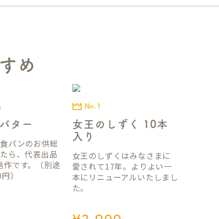
すめ
No.1
品
女王のしずく 10本
バター
入り
国食パンのお供総
ったら、代表出品
女王のしずくはみなさまに
信作です。（別途
愛されて17年。よりよい一
0円）
本にリニューアルいたしまし
た。