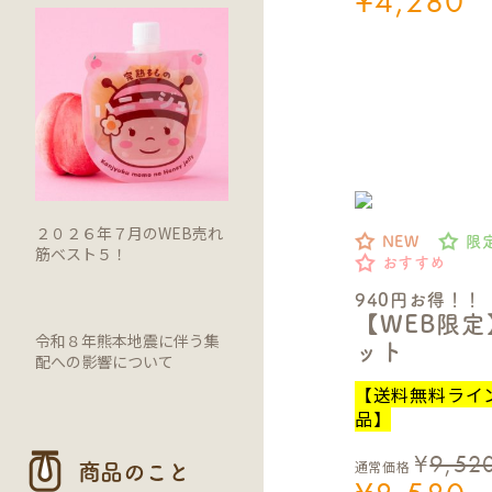
¥
4,280
２０２６年７月のWEB売れ
NEW
限
筋ベスト５！
おすすめ
940円お得！！
【WEB限
令和８年熊本地震に伴う集
ット
配への影響について
【送料無料ライ
品】
¥
9,52
通常価格
商品のこと