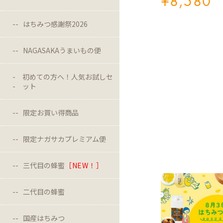
¥
8,580
はちみつ感謝祭2026
NAGASAKAうまいもの便
初めての方へ！人気お試しセ
ット
限定お買い得商品
限定ナガサカプレミアム便
三代目の蜂蜜
［NEW！］
二代目の蜂蜜
国産はちみつ