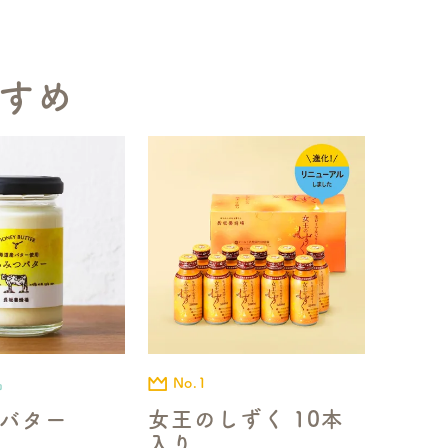
すめ
No.1
品
女王のしずく 10本
バター
入り