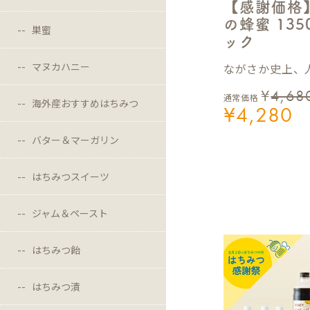
【感謝価格
の蜂蜜 13
巣蜜
ック
マヌカハニー
ながさか史上、人
¥
4,68
通常価格
海外産おすすめはちみつ
¥
4,280
バター＆マーガリン
はちみつスイーツ
ジャム＆ペースト
はちみつ飴
はちみつ漬