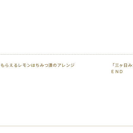
をもらえるレモンはちみつ漬のアレンジ
「三ヶ日み
ＥＮＤ