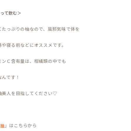
割って飲む＞
Ｃたっぷりの柚なので、風邪気味で体を
時や寝る前などにオススメです。
ミンＣ含有量は、柑橘類の中でも
なんです！
柚美人を目指してください♡
」はこちらから
つ柚