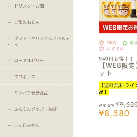
ドリンク・お酒
ご飯のおとも
ギフト・オリジナルノベルテ
NEW
限
ィ
おすすめ
940円お得！！
ローヤルゼリー
【WEB限
ット
プロポリス
【送料無料ライ
品】
ミツバチ健康食品
¥
9,52
通常価格
ぶんぶんグッズ・雑貨
¥
8,580
三ヶ日みかん