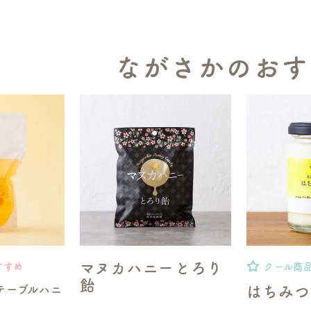
ながさかのおす
マヌカハニーとろり
すすめ
クール商
飴
テーブルハニ
はちみつ