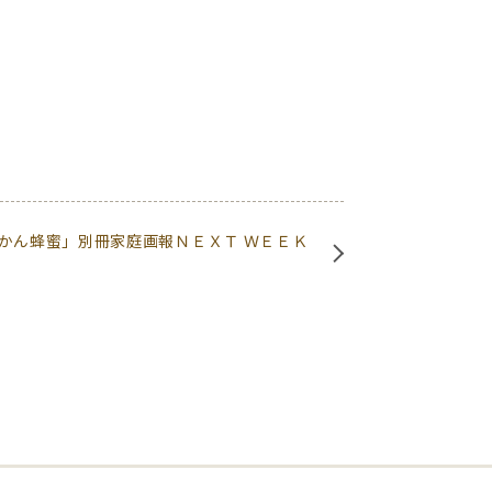
かん蜂蜜」別冊家庭画報ＮＥＸＴ ＷＥＥＫ