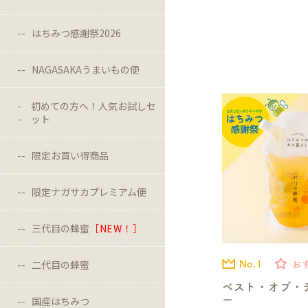
はちみつ感謝祭2026
NAGASAKAうまいもの便
初めての方へ！人気お試しセ
ット
限定お買い得商品
限定ナガサカプレミアム便
三代目の蜂蜜
［NEW！］
二代目の蜂蜜
No.1
お
ベスト・オブ・
ー
国産はちみつ