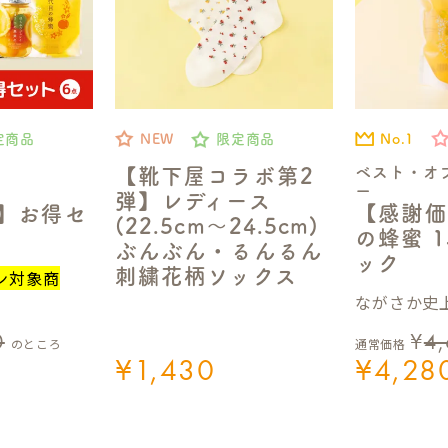
No.1
定商品
NEW
限定商品
ベスト・オ
【靴下屋コラボ第2
ー
弾】レディース
【感謝価
定】お得セ
(22.5cm～24.5cm)
の蜂蜜 1
ぶんぶん・るんるん
ック
刺繍花柄ソックス
ン対象商
ながさか史上
0
¥
4
のところ
通常価格
¥
1,430
¥
4,28