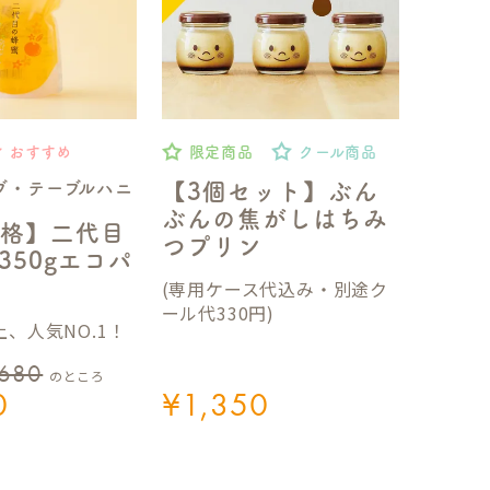
おすすめ
限定商品
クール商品
ブ・テーブルハニ
【3個セット】ぶん
ぶんの焦がしはちみ
格】二代目
つプリン
350gエコパ
(専用ケース代込み・別途ク
ール代330円)
、人気NO.1！
,680
のところ
0
¥
1,350