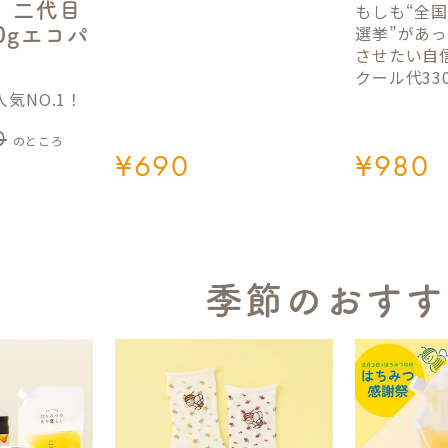
】二代目
もしも“全
選挙”があ
50gエコパ
させたい自
クール代33
気NO.1！
0
のところ
¥
690
¥
980
季節のおすす