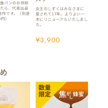
国食パンのお供総
ったら、代表出品
女王のしずくはみなさまに
信作です。（別途
愛されて17年。よりよい一
0円）
本にリニューアルいたしまし
た。
¥
3,900
め