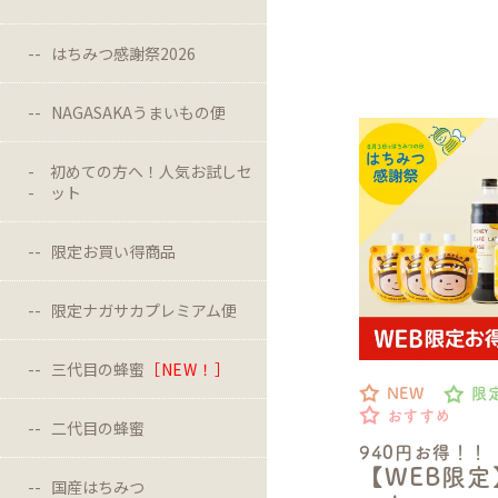
はちみつ感謝祭2026
NAGASAKAうまいもの便
初めての方へ！人気お試しセ
ット
限定お買い得商品
限定ナガサカプレミアム便
三代目の蜂蜜
［NEW！］
NEW
限
おすすめ
二代目の蜂蜜
940円お得！！
【WEB限
国産はちみつ