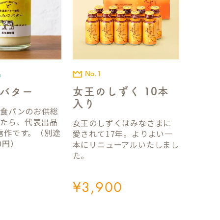
No.1
品
女王のしずく 10本
バター
入り
国食パンのお供総
ったら、代表出品
女王のしずくはみなさまに
信作です。（別途
愛されて17年。よりよい一
0円）
本にリニューアルいたしまし
た。
¥
3,900