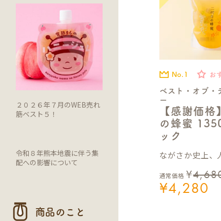
No.1
お
ベスト・オブ・
ー
２０２６年７月のWEB売れ
【感謝価格
筋ベスト５！
の蜂蜜 13
ック
令和８年熊本地震に伴う集
ながさか史上、人
配への影響について
¥
4,68
通常価格
¥
4,280
商品のこと