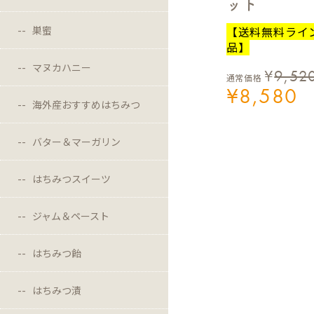
ット
【送料無料ライ
巣蜜
品】
マヌカハニー
¥
9,52
通常価格
¥
8,580
海外産おすすめはちみつ
バター＆マーガリン
はちみつスイーツ
ジャム＆ペースト
はちみつ飴
はちみつ漬