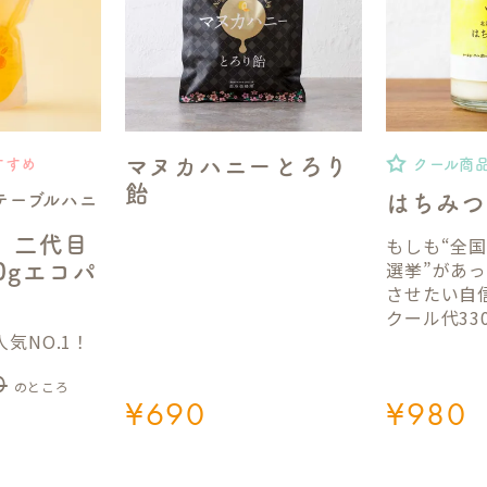
マヌカハニーとろり
すすめ
クール商
飴
テーブルハニ
はちみつ
】二代目
もしも“全
選挙”があ
50gエコパ
させたい自
クール代33
気NO.1！
0
のところ
¥
690
¥
980