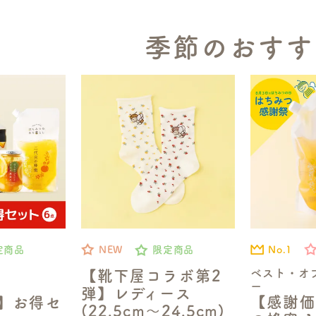
季節のおすす
No.1
定商品
NEW
限定商品
ベスト・オ
【靴下屋コラボ第2
ー
弾】レディース
【感謝価
定】お得セ
(22.5cm～24.5cm)