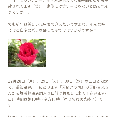
年々『まっいいかー』の場所が増えて掃除時間も場所も短
縮されてます（笑）。家族には笑い事じゃないと怒られそ
うですが…。
でも新年は美しい気持ちで迎えたいですよね。そんな時
にはご自宅にバラを飾ってみてははいかがですか？
12月28日（月）、29日（火）、30日（水）の三日間限定
で、愛知県豊川市にあります『天野バラ園』の天野真光さ
んが長坂養蜂場店舗入り口前で販売しに来て下さいます。
出店時間は朝10時～夕方17時（売り切れ次第終了）で
す。
販売するバラは、1本￥300、 5本セット￥1000（1本あ