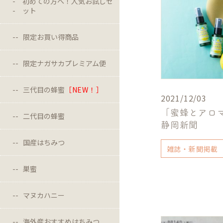
初めての方へ！人気お試しセ
ット
限定お買い得商品
限定ナガサカプレミアム便
三代目の蜂蜜
［NEW！］
2021/12/03
「蜜蜂とアロ
二代目の蜂蜜
静岡新聞
国産はちみつ
雑誌・新聞掲載
巣蜜
マヌカハニー
海外産おすすめはちみつ