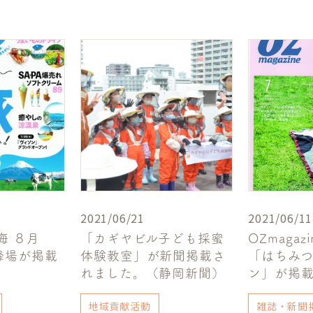
2021/06/21
2021/06/11
海 ８月
「カギヤビル子ども採蜜
OZmaga
蜂場が掲載
体験教室」が新聞掲載さ
「はちみ
れました。（静岡新聞）
ン」が掲
地域貢献活動
雑誌・新聞