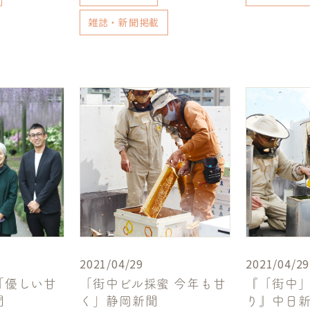
雑誌・新聞掲載
2021/04/29
2021/04/29
「優しい甘
「街中ビル採蜜 今年も甘
『「街中」
聞
く」静岡新聞
り』中日