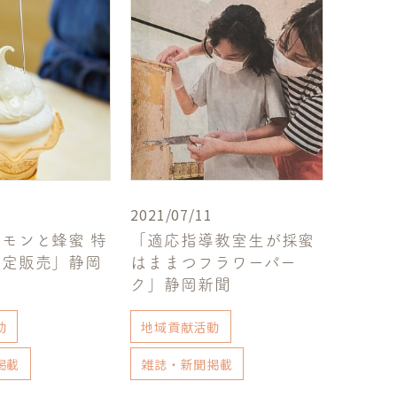
2021/07/11
モンと蜂蜜 特
「適応指導教室生が採蜜
限定販売」静岡
はままつフラワーパー
ク」静岡新聞
動
地域貢献活動
掲載
雑誌・新聞掲載