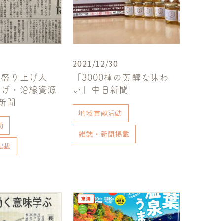
2021/12/30
「盛り上げ大
「3000種の芳醇な味わ
上げ・沿線資源
い」中日新聞
日新聞
地域貢献活動
動
雑誌・新聞掲載
掲載