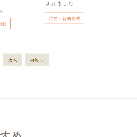
されました
動
雑誌・新聞掲載
掲載
次へ
最後へ
すめ