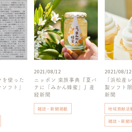
2021/08/12
2021/08/12
ンを使った
ニッポン 楽旅事典『夏バ
「浜松産レ
ンソフト」
テに「みかん蜂蜜」』産
製ソフト
経新聞
新聞
雑誌・新聞掲載
地域貢献活
雑誌・新聞