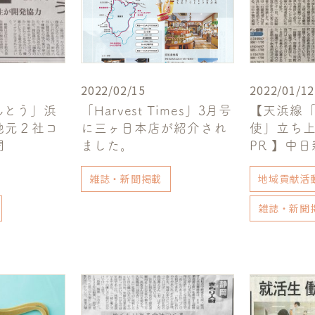
2022/02/15
2022/01/12
んとう」浜
「Harvest Times」3月号
【天浜線
地元２社コ
に三ヶ日本店が紹介され
使」立ち
聞
ました。
PR 】中
雑誌・新聞掲載
地域貢献活
雑誌・新聞