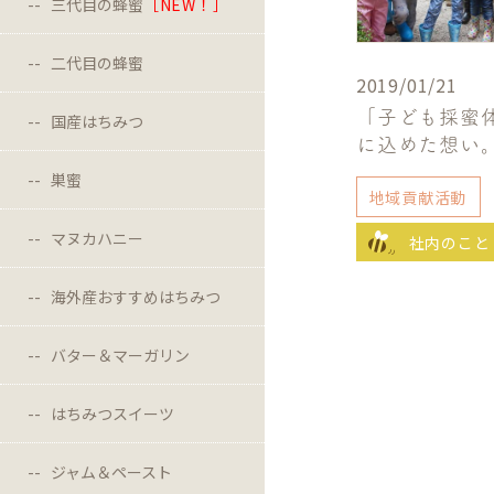
三代目の蜂蜜
［NEW！］
二代目の蜂蜜
2019/01/21
「子ども採蜜
国産はちみつ
に込めた想い
巣蜜
地域貢献活動
マヌカハニー
社内のこと
海外産おすすめはちみつ
バター＆マーガリン
はちみつスイーツ
ジャム＆ペースト