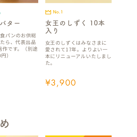
No.1
品
女王のしずく 10本
バター
入り
国食パンのお供総
ったら、代表出品
女王のしずくはみなさまに
信作です。（別途
愛されて17年。よりよい一
0円）
本にリニューアルいたしまし
た。
¥
3,900
め