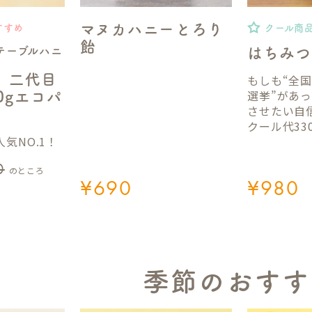
マヌカハニーとろり
すすめ
クール商
飴
テーブルハニ
はちみつ
】二代目
もしも“全
選挙”があ
50gエコパ
させたい自
クール代33
気NO.1！
0
のところ
¥
690
¥
980
季節のおすす