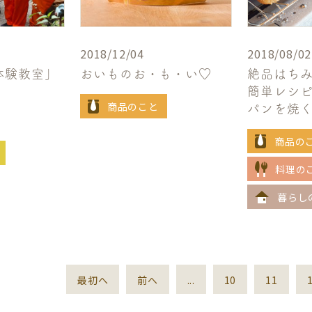
2018/12/04
2018/08/02
体験教室」
おいものお・も・い♡
絶品はち
。
簡単レシ
商品のこと
パンを焼
商品の
料理の
暮らし
最初へ
前へ
...
10
11