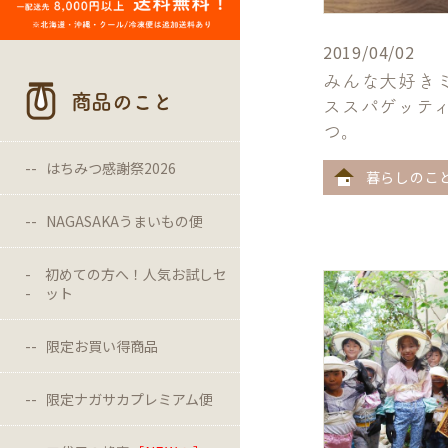
2019/04/02
みんな大好き
商品のこと
ススパゲッテ
つ。
はちみつ感謝祭2026
暮らしのこ
NAGASAKAうまいもの便
初めての方へ！人気お試しセ
ット
限定お買い得商品
限定ナガサカプレミアム便