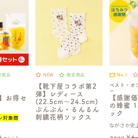
No.1
定商品
NEW
限定商品
ベスト・オ
【靴下屋コラボ第2
ー
弾】レディース
【感謝価
定】お得セ
(22.5cm～24.5cm)
の蜂蜜 1
ぶんぶん・るんるん
ック
刺繍花柄ソックス
ン対象商
ながさか史上
0
¥
4
のところ
通常価格