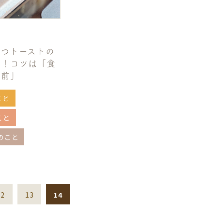
みつトーストの
ピ！コツは「食
く前」
こと
こと
のこと
12
13
14