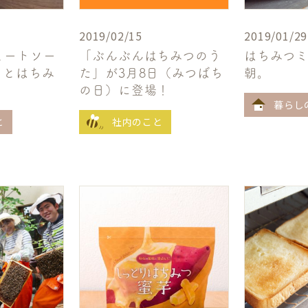
2019/02/15
2019/01/29
ミートソー
「ぶんぶんはちみつのう
はちみつ
ィとはちみ
た」が3月8日（みつばち
朝。
の日）に登場！
暮らし
と
社内のこと