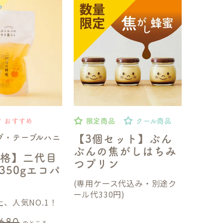
おすすめ
限定商品
クール商品
ブ・テーブルハニ
【3個セット】ぶん
ぶんの焦がしはちみ
格】二代目
つプリン
350gエコパ
(専用ケース代込み・別途ク
ール代330円)
、人気NO.1！
,680
のところ