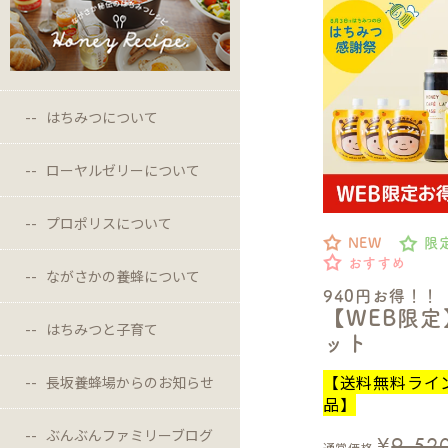
はちみつについて
ローヤルゼリーについて
プロポリスについて
NEW
限
おすすめ
ながさかの養蜂について
940円お得！！
【WEB限
はちみつと子育て
ット
【送料無料ライ
長坂養蜂場からのお知らせ
品】
ぶんぶんファミリーブログ
¥
9,52
通常価格