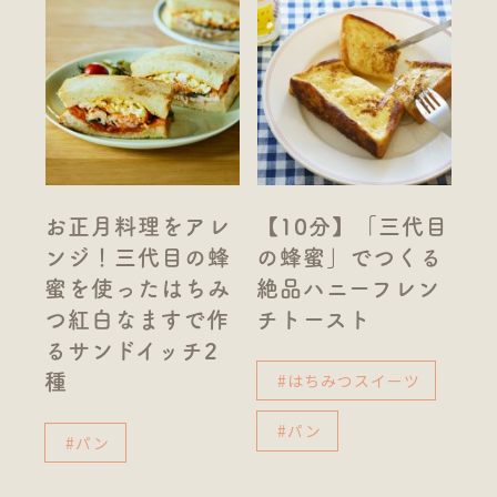
お正月料理をアレ
【10分】「三代目
ンジ！三代目の蜂
の蜂蜜」でつくる
蜜を使ったはちみ
絶品ハニーフレン
つ紅白なますで作
チトースト
るサンドイッチ2
#はちみつスイーツ
種
#パン
#パン