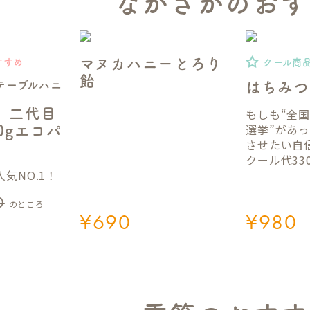
ながさかのおす
マヌカハニーとろり
すすめ
クール商
飴
テーブルハニ
はちみつ
】二代目
もしも“全
選挙”があ
50gエコパ
させたい自
クール代33
気NO.1！
0
のところ
¥
690
¥
980