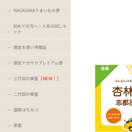
NAGASAKAうまいもの便
初めての方へ！人気お試しセ
ット
限定お買い得商品
限定ナガサカプレミアム便
三代目の蜂蜜
［NEW！］
二代目の蜂蜜
国産はちみつ
巣蜜