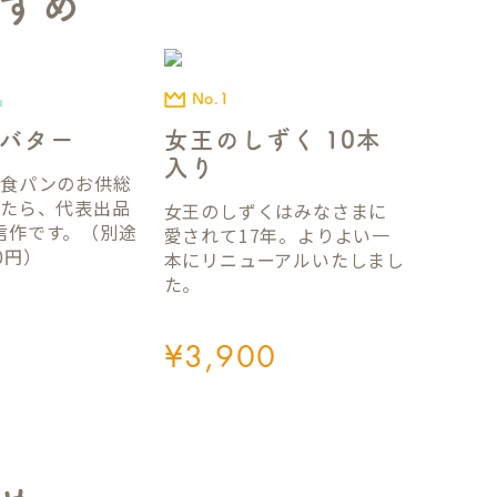
すめ
No.1
品
女王のしずく 10本
バター
入り
国食パンのお供総
ったら、代表出品
女王のしずくはみなさまに
信作です。（別途
愛されて17年。よりよい一
0円）
本にリニューアルいたしまし
た。
¥
3,900