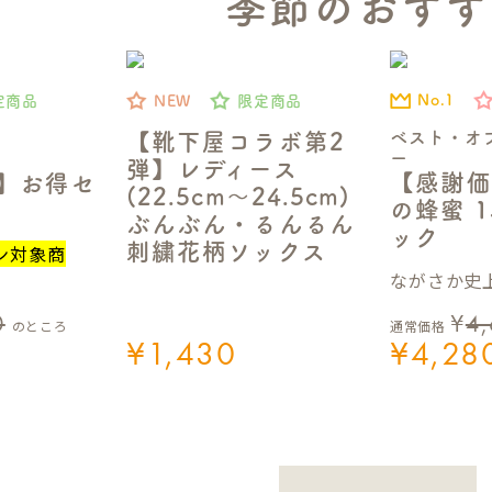
季節のおすす
No.1
定商品
NEW
限定商品
ベスト・オ
【靴下屋コラボ第2
ー
弾】レディース
【感謝価
定】お得セ
(22.5cm～24.5cm)
の蜂蜜 1
ぶんぶん・るんるん
ック
刺繍花柄ソックス
ン対象商
ながさか史上
0
¥
4
のところ
通常価格
¥
1,430
¥
4,28