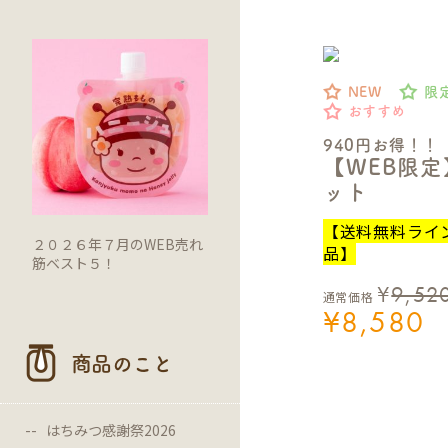
NEW
限
おすすめ
940円お得！！
【WEB限
ット
【送料無料ライ
２０２６年７月のWEB売れ
品】
筋ベスト５！
¥
9,52
通常価格
¥
8,580
商品のこと
はちみつ感謝祭2026