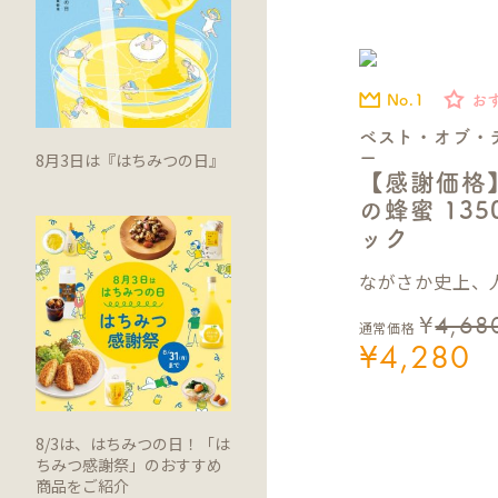
No.1
お
ベスト・オブ・
8月3日は『はちみつの日』
ー
【感謝価格
の蜂蜜 13
ック
ながさか史上、人
¥
4,68
通常価格
¥
4,280
8/3は、はちみつの日！「は
ちみつ感謝祭」のおすすめ
商品をご紹介