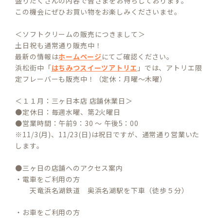
盛りだくさんの内容で皆さまをお待ちしております。
この機会にぜひお買い物をお楽しみくださいませ。
＜ソフトクリームの販売につきまして＞
土日祝も通常通り販売中！
最新の情報は
ホームページ
にてご確認ください。
浜松街中「
はちみつスイーツアトリエ
」では、アトリエ限
定フレーバーも販売中！（定休：月曜～木曜）
＜１１月：三ヶ日本店 店舗休業日＞
●定休日：毎週水曜、第2火曜日
●営業時間：午前9：30 ～ 午後5：00
※11/3(月)、11/23(日)は祝日ですが、通常通り営業いた
します。
●三ヶ日の店舗へのアクセス案内
・電車をご利用の方
天竜浜名湖鉄道 奥浜名湖駅を下車（徒歩５分）
・お車をご利用の方