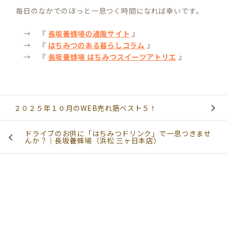
毎日のなかでのほっと一息つく時間になれば幸いです。
→ 『
長坂養蜂場の通販サイト
』
→ 『
はちみつのある暮らしコラム
』
→ 『
長坂養蜂場 はちみつスイーツアトリエ
』
２０２５年１０月のWEB売れ筋ベスト５！
ドライブのお供に「はちみつドリンク」で一息つきませ
んか？｜長坂養蜂場（浜松 三ヶ日本店）