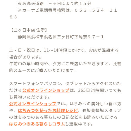
東名高速道路 三ヶ日ICより約１５分
※カーナビ電話番号検索は、０５３－５２４－１１
８３
【三ヶ日本店 住所】
静岡県浜松市浜名区三ヶ日町下尾奈９７－１
土・日・祝日は、11～14時頃にかけて、お店が混雑する
場合があります。
午前中の早い時間や、夕方にご来店いただきますと、比較
的スムーズにご購入いただけます。
スマートフォンやパソコン、タブレットからアクセスいた
だける
公式オンラインショップ
は、365日24時間いつでも
お買物いただけます。
公式オンラインショップ
では、はちみつの美味しい食べ方
や、
はちみつを使ったお料理レシピ
、長坂養蜂場スタッフ
のはちみつのある暮らしの日記などをお読みいただける
はちみつのある暮らしコラム
も連載中です。