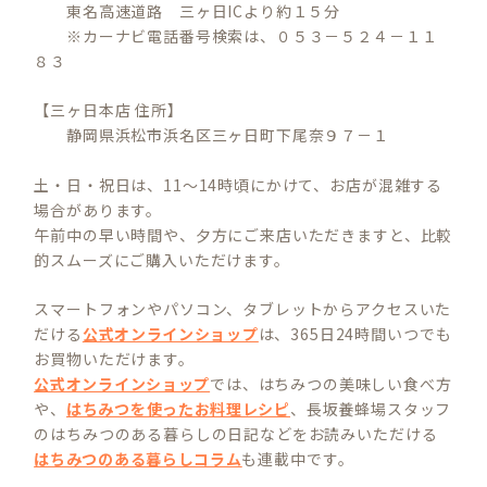
東名高速道路 三ヶ日ICより約１５分
※カーナビ電話番号検索は、０５３－５２４－１１
８３
【三ヶ日本店 住所】
静岡県浜松市浜名区三ヶ日町下尾奈９７－１
土・日・祝日は、11～14時頃にかけて、お店が混雑する
場合があります。
午前中の早い時間や、夕方にご来店いただきますと、比較
的スムーズにご購入いただけます。
スマートフォンやパソコン、タブレットからアクセスいた
だける
公式オンラインショップ
は、365日24時間いつでも
お買物いただけます。
公式オンラインショップ
では、はちみつの美味しい食べ方
や、
はちみつを使ったお料理レシピ
、長坂養蜂場スタッフ
のはちみつのある暮らしの日記などをお読みいただける
はちみつのある暮らしコラム
も連載中です。