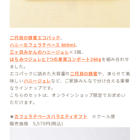
二代目の蜂蜜エコパック
、
ハニーカフェラテベース 600ml
、
三ヶ日みかんのハニージュレ
×3個、
はちみつジュレと7つの果実コンポート360g
を組み合わせ
ました。
エコパックに詰めた大容量の
二代目の蜂蜜
や、凍らせて美
味しい
ハニージュレ
など、ご家族みんなで分け合える豪華
なラインナップです。
こちらのセットは、オンラインショップ限定でお求めい
ただけます。
★
カフェラテベースバラエティギフト
※クール便
販売価格 5,570円(税込)