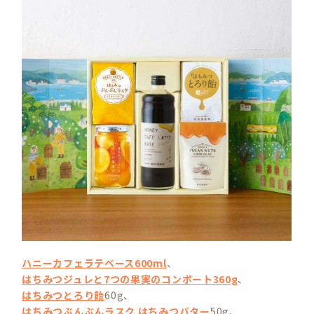
ハニーカフェラテベース600ml
、
はちみつジュレと7つの果実のコンポート360g
、
はちみつとろり飴
60g、
はちみつぶんぶんラスク はちみつバター
50g、