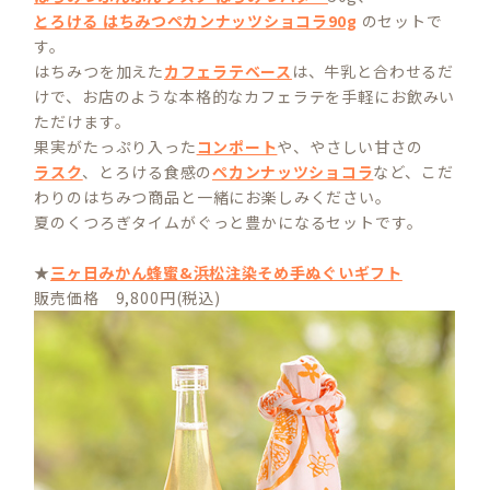
とろける はちみつペカンナッツショコラ90g
のセットで
す。
はちみつを加えた
カフェラテベース
は、牛乳と合わせるだ
けで、お店のような本格的なカフェラテを手軽にお飲みい
ただけます。
果実がたっぷり入った
コンポート
や、やさしい甘さの
ラスク
、とろける食感の
ペカンナッツショコラ
など、こだ
わりのはちみつ商品と一緒にお楽しみください。
夏のくつろぎタイムがぐっと豊かになるセットです。
★
三ヶ日みかん蜂蜜&浜松注染そめ手ぬぐいギフト
販売価格 9,800円(税込)