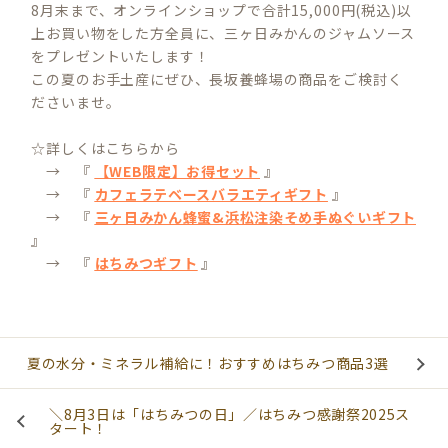
8月末まで、オンラインショップで合計15,000円(税込)以
上お買い物をした方全員に、三ヶ日みかんのジャムソース
をプレゼントいたします！
この夏のお手土産にぜひ、長坂養蜂場の商品をご検討く
ださいませ。
☆詳しくはこちらから
→ 『
【WEB限定】お得セット
』
→ 『
カフェラテベースバラエティギフト
』
→ 『
三ヶ日みかん蜂蜜&浜松注染そめ手ぬぐいギフト
』
→ 『
はちみつギフト
』
夏の水分・ミネラル補給に！おすすめはちみつ商品3選
＼8月3日は「はちみつの日」／はちみつ感謝祭2025ス
タート！