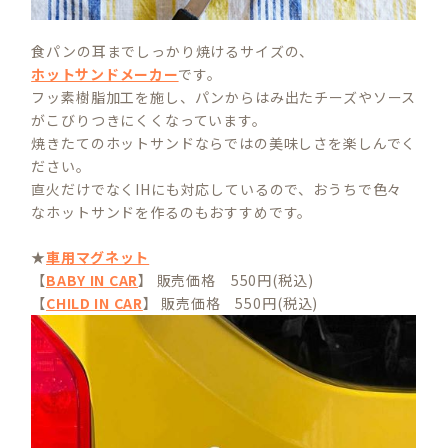
食パンの耳までしっかり焼けるサイズの、
ホットサンドメーカー
です。
フッ素樹脂加工を施し、パンからはみ出たチーズやソース
がこびりつきにくくなっています。
焼きたてのホットサンドならではの美味しさを楽しんでく
ださい。
直火だけでなくIHにも対応しているので、おうちで色々
なホットサンドを作るのもおすすめです。
★
車用マグネット
【
BABY IN CAR
】 販売価格 550円(税込)
【
CHILD IN CAR
】 販売価格 550円(税込)