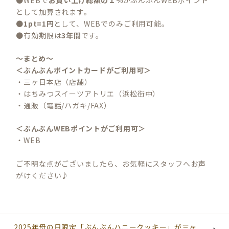
として加算されます。
●
1pt=1円
として、WEBでのみご利用可能。
●有効期限は
3年間
です。
～まとめ～
＜ぶんぶんポイントカードがご利用可＞
・三ヶ日本店（店舗）
・はちみつスイーツアトリエ（浜松街中）
・通販（電話/ハガキ/FAX）
＜ぶんぶんWEBポイントがご利用可＞
・WEB
ご不明な点がございましたら、お気軽にスタッフへお声
がけください♪
2025年母の日限定「ぶんぶんハニークッキー」が三ヶ