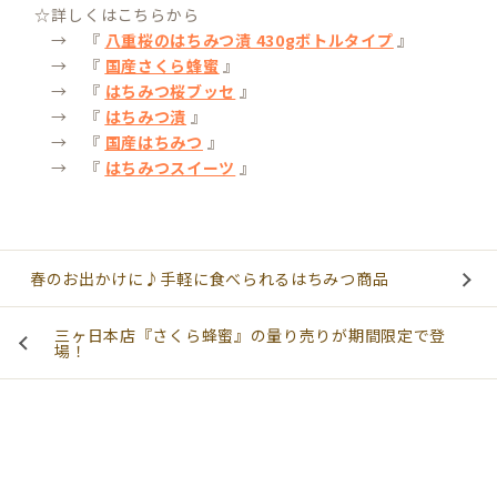
☆詳しくはこちらから
→ 『
八重桜のはちみつ漬 430gボトルタイプ
』
→ 『
国産さくら蜂蜜
』
→ 『
はちみつ桜ブッセ
』
→ 『
はちみつ漬
』
→ 『
国産はちみつ
』
→ 『
はちみつスイーツ
』
春のお出かけに♪手軽に食べられるはちみつ商品
三ヶ日本店『さくら蜂蜜』の量り売りが期間限定で登
場！