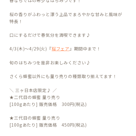
春ならではの希少なはちみつです！
桜の香りがふわっと漂う上品でまろやかな甘みと風味が
特長！
口にするだけで春気分を満喫できます♪
4/3(木)～4/29(火)『
桜フェア
』期間中まで！
旬のはちみつを是非お楽しみください♪
さくら蜂蜜以外にも量り売りの種類取り揃えてます！
＼ 三ヶ日本店限定♪ ／
★二代目の蜂蜜 量り売り
[100gあたり] 販売価格 300円(税込)
★三代目の蜂蜜 量り売り
[100gあたり] 販売価格 450円(税込)