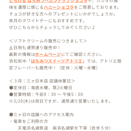
とろける はちみつペカンナッツショコラ
や、カカオの風
味を濃厚に感じる
ハニーショコラ
をご用意しております。
チョコが好きな方へのプレゼントにいかがでしょうか。
来月のホワイトデーにもおすすめです。
ぜひこちらからチェックしてみてください♪
＜ソフトクリームの販売につきまして＞
土日祝も通常通り販売中！
最新の情報は
ホームページ
にてご確認ください。
浜松街中「
はちみつスイーツアトリエ
」では、アトリエ限
定フレーバーも販売中！（定休：火曜・水曜）
＜３月：三ヶ日本店 店舗休業日＞
●定休日：毎週水曜、第2火曜日
●営業時間：午前9：30 ～ 午後5：00
※3/20(木)は祝日ですが、通常通り営業いたします。
●三ヶ日の店舗へのアクセス案内
・電車をご利用の方
天竜浜名湖鉄道 奥浜名湖駅を下車（徒歩５分）