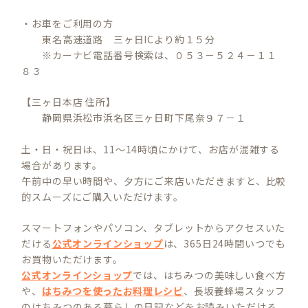
・お車をご利用の方
東名高速道路 三ヶ日ICより約１５分
※カーナビ電話番号検索は、０５３－５２４－１１
８３
【三ヶ日本店 住所】
静岡県浜松市浜名区三ヶ日町下尾奈９７－１
土・日・祝日は、11～14時頃にかけて、お店が混雑する
場合があります。
午前中の早い時間や、夕方にご来店いただきますと、比較
的スムーズにご購入いただけます。
スマートフォンやパソコン、タブレットからアクセスいた
だける
公式オンラインショップ
は、365日24時間いつでも
お買物いただけます。
公式オンラインショップ
では、はちみつの美味しい食べ方
や、
はちみつを使ったお料理レシピ
、長坂養蜂場スタッフ
のはちみつのある暮らしの日記などをお読みいただける