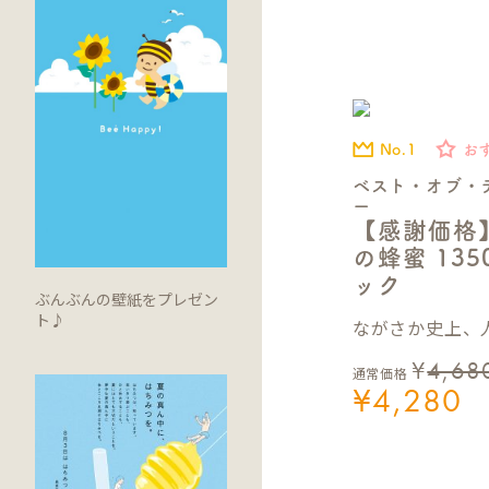
No.1
お
ベスト・オブ・
ー
【感謝価格
の蜂蜜 13
ック
ぶんぶんの壁紙をプレゼン
ト♪
ながさか史上、人
¥
4,68
通常価格
¥
4,280