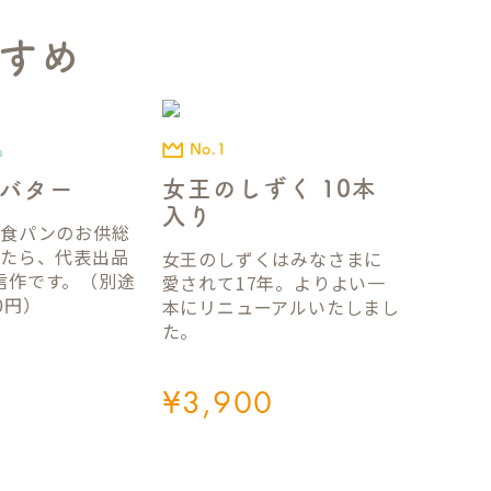
すめ
No.1
品
女王のしずく 10本
バター
入り
国食パンのお供総
ったら、代表出品
女王のしずくはみなさまに
信作です。（別途
愛されて17年。よりよい一
0円）
本にリニューアルいたしまし
た。
¥
3,900