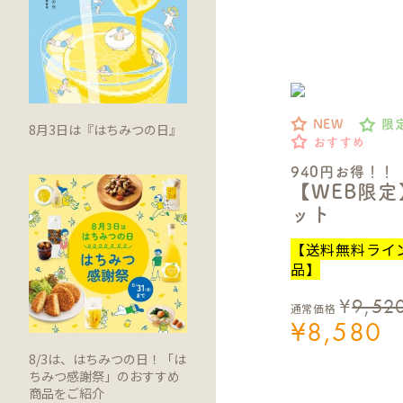
NEW
限
8月3日は『はちみつの日』
おすすめ
940円お得！！
【WEB限
ット
【送料無料ライ
品】
¥
9,52
通常価格
¥
8,580
8/3は、はちみつの日！「は
ちみつ感謝祭」のおすすめ
商品をご紹介