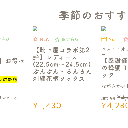
季節のおすす
No.1
定商品
NEW
限定商品
ベスト・オ
【靴下屋コラボ第2
ー
弾】レディース
【感謝価
定】お得セ
(22.5cm～24.5cm)
の蜂蜜 1
ぶんぶん・るんるん
ック
刺繍花柄ソックス
ン対象商
ながさか史上
0
¥
4
のところ
通常価格
¥
1,430
¥
4,28