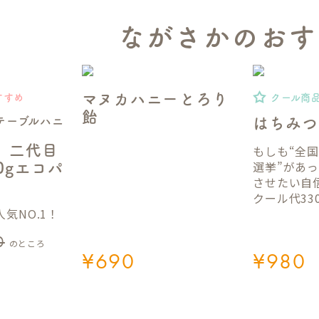
ながさかのおす
マヌカハニーとろり
すすめ
クール商
飴
テーブルハニ
はちみつ
】二代目
もしも“全
選挙”があ
50gエコパ
させたい自
クール代33
気NO.1！
0
のところ
¥
690
¥
980