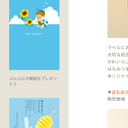
ラベルに
大切な記
かわいら
はちみつ
オリジナ
ぶんぶんの壁紙をプレゼン
ト♪
★
はちみ
販売価格 