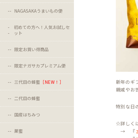
NAGASAKAうまいもの便
初めての方へ！人気お試しセ
ット
限定お買い得商品
限定ナガサカプレミアム便
新年のギ
三代目の蜂蜜
［NEW！］
親戚やお
二代目の蜂蜜
特別な日
国産はちみつ
☆詳しく
巣蜜
→ 『