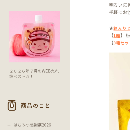
明るい気
手軽にお
★
箱入り 
【
】 
1箱
【
3箱セッ
２０２６年７月のWEB売れ
筋ベスト５！
商品のこと
はちみつ感謝祭2026