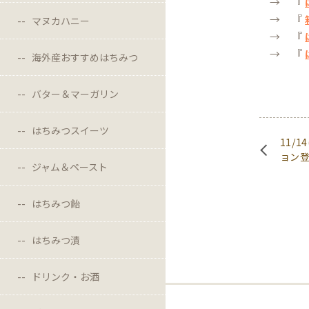
→ 『
→ 『
マヌカハニー
→ 『
→ 『
海外産おすすめはちみつ
バター＆マーガリン
はちみつスイーツ
11/
ョン
ジャム＆ペースト
はちみつ飴
はちみつ漬
ドリンク・お酒