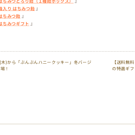
』
はちみつとろり飴（１種飴ボックス）
』
箱入り はちみつ飴
』
はちみつ飴
』
はちみつギフト
14(木)から「ぶんぶんハニークッキー」冬バージ
【送料無料
登場！
の特選ギフ