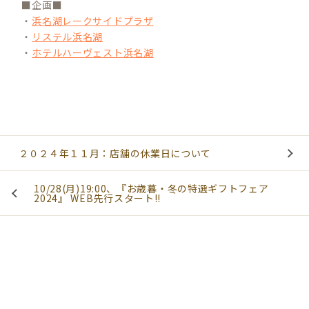
■企画■
・
浜名湖レークサイドプラザ
・
リステル浜名湖
・
ホテルハーヴェスト浜名湖
２０２４年１１月：店舗の休業日について
10/28(月)19:00、『お歳暮・冬の特選ギフトフェア
2024』 WEB先行スタート!!