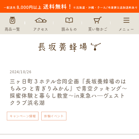
商品一覧
アクセス
読みもの
買い物かご
メニュー
2024/10/26
三ヶ日町３ホテル合同企画『長坂養蜂場のは
ちみつ と青ぎりみかん』で青空クッキング～
採蜜体験と暮らし教室～in東急ハ―ヴェスト
クラブ浜名湖
キャンペーン情報
体験イベント