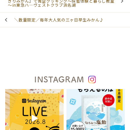
ぎりみかん』で青空クッキング～採蜜体験と暮らし教室
～in東急ハ―ヴェストクラブ浜名湖
＼数量限定／毎年大人気の三ヶ日早生みかん♪
INSTAGRAM