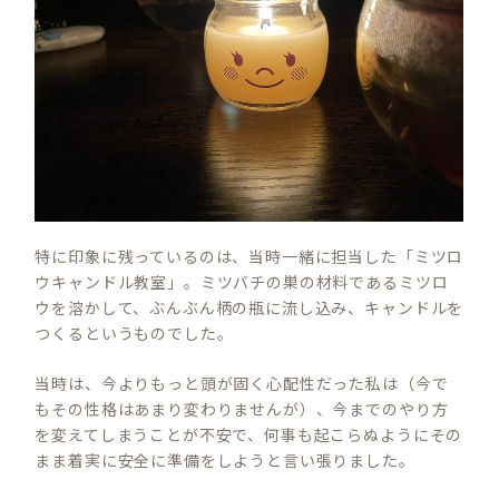
特に印象に残っているのは、当時一緒に担当した「ミツロ
ウキャンドル教室」。ミツバチの巣の材料であるミツロ
ウを溶かして、ぶんぶん柄の瓶に流し込み、キャンドルを
つくるというものでした。
当時は、今よりもっと頭が固く心配性だった私は（今で
もその性格はあまり変わりませんが）、今までのやり方
を変えてしまうことが不安で、何事も起こらぬようにその
まま着実に安全に準備をしようと言い張りました。