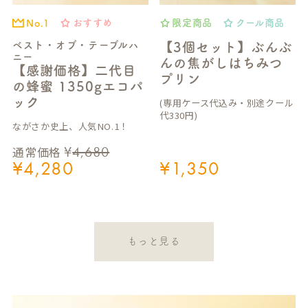
おすすめ
限定商品
クール商品
No.1
ベスト・オブ・テーブルハ
【3個セット】ぶんぶ
ニー
んの焦がしはちみつ
【感謝価格】二代目
プリン
の蜂蜜 1350gエコパ
ック
(専用ケース代込み・別途クール
代330円)
ながさか史上、人気NO.1！
¥
4,680
通常価格
¥
4,280
¥
1,350
もっと見る