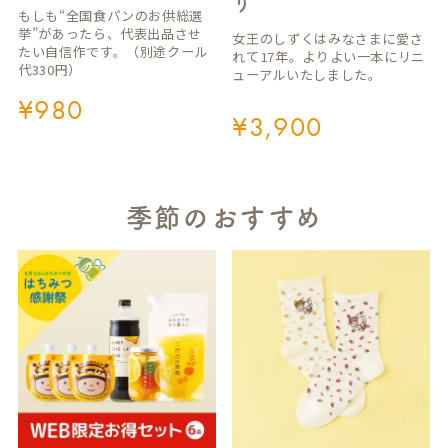
り
もしも“全国食パンのお供総選
挙”があったら、代表出品させ
女王のしずくはみなさまに愛さ
たい自信作です。（別途クール
れて17年。よりよい一本にリニ
代330円）
ューアルいたしました。
¥
980
¥
3,900
季節のおすすめ