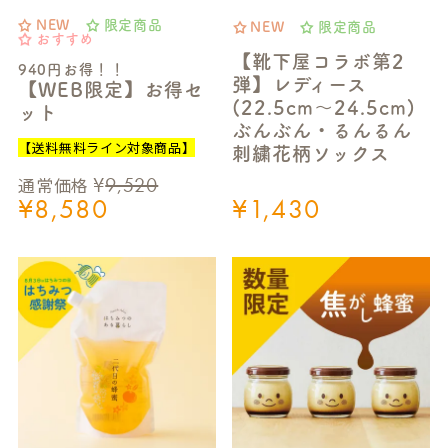
NEW
限定商品
NEW
限定商品
おすすめ
【靴下屋コラボ第2
940円お得！！
弾】レディース
【WEB限定】お得セ
(22.5cm～24.5cm)
ット
ぶんぶん・るんるん
【送料無料ライン対象商品】
刺繍花柄ソックス
¥
9,520
通常価格
¥
8,580
¥
1,430