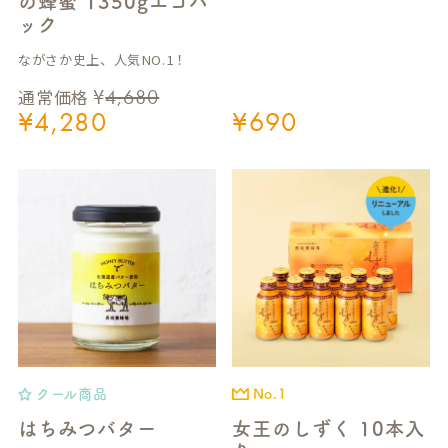
の蜂蜜 1350gエコパ
ック
ながさか史上、人気NO.1！
¥
4,680
通常価格
¥
4,280
¥
690
クール商品
No.1
はちみつバター
女王のしずく 10本入