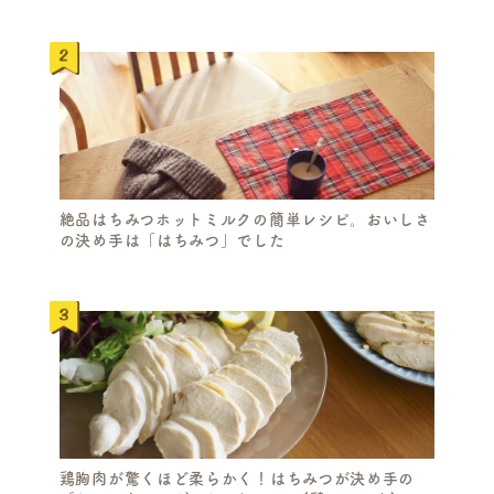
S
E
絶品はちみつホットミルクの簡単レシピ。おいしさ
A
の決め手は「はちみつ」でした
R
C
H
鶏胸肉が驚くほど柔らかく！はちみつが決め手の