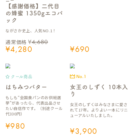
ニー
【感謝価格】二代目
の蜂蜜 1350gエコパ
ック
ながさか史上、人気NO.1！
¥
4,680
通常価格
¥
4,280
¥
690
クール商品
No.1
はちみつバター
女王のしずく 10本入
り
もしも“全国食パンのお供総選
挙”があったら、代表出品させ
女王のしずくはみなさまに愛さ
たい自信作です。（別途クール
れて17年。よりよい一本にリニ
代330円）
ューアルいたしました。
¥
980
¥
3,900