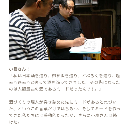
小島さん：
「私は日本酒を造り、御神酒を造り、どぶろくを造り、過
去へ過去へと遡って酒を造ってきました。その先にあった
のは人類最古の酒であるミードだったんです。」
酒づくりの職人が突き詰めた先にミードがあると気づい
た、というこの言葉だけではちみつ、そしてミードを作っ
てきた私たちには感動的だったが、さらに小島さんは続
けた。