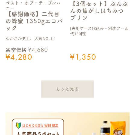
ベスト・オブ・テーブルハ
【3個セット】ぶんぶ
ニー
んの焦がしはちみつ
【感謝価格】二代目
プリン
の蜂蜜 1350gエコパ
ック
(専用ケース代込み・別途クール
代330円)
ながさか史上、人気NO.1！
¥
4,680
通常価格
¥
4,280
¥
1,350
もっと見る