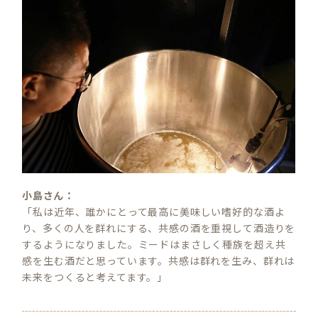
小島さん：
「私は近年、誰かにとって最高に美味しい嗜好的な酒よ
り、多くの人を群れにする、共感の酒を重視して酒造りを
するようになりました。ミードはまさしく種族を超え共
S
感を生む酒だと思っています。共感は群れを生み、群れは
E
未来をつくると考えてます。」
A
R