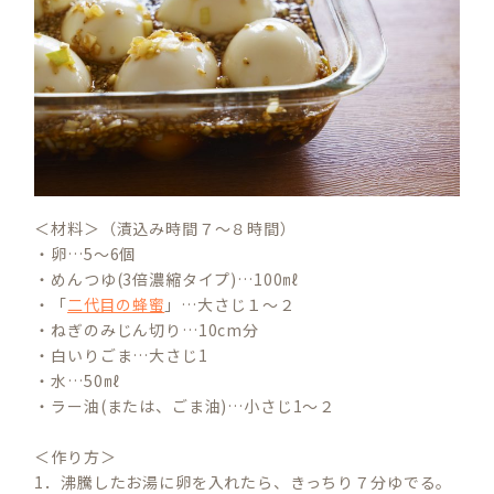
＜材料＞（漬込み時間７～８時間）
・卵…5～6個
・めんつゆ(3倍濃縮タイプ)…100㎖
・「
二代目の蜂蜜
」…大さじ１～２
・ねぎのみじん切り…10cm分
・白いりごま…大さじ1
・水…50㎖
・ラー油(または、ごま油)…小さじ1～２
＜作り方＞
1．沸騰したお湯に卵を入れたら、きっちり７分ゆでる。