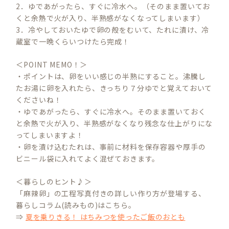
2．ゆであがったら、すぐに冷水へ。（そのまま置いてお
くと余熱で火が入り、半熟感がなくなってしまいます）
3．冷やしておいたゆで卵の殻をむいて、たれに漬け、冷
蔵室で一晩くらいつけたら完成！
＜POINT MEMO！＞
・ポイントは、卵をいい感じの半熟にすること。沸騰し
たお湯に卵を入れたら、きっちり７分ゆでと覚えておいて
くださいね！
・ゆであがったら、すぐに冷水へ。そのまま置いておく
と余熱で火が入り、半熟感がなくなり残念な仕上がりにな
ってしまいますよ！
・卵を漬け込むたれは、事前に材料を保存容器や厚手の
ビニール袋に入れてよく混ぜておきます。
＜暮らしのヒント♪＞
「麻辣卵」の工程写真付きの詳しい作り方が登場する、
暮らしコラム(読みもの)はこちら。
⇒
夏を乗りきる！ はちみつを使ったご飯のおとも