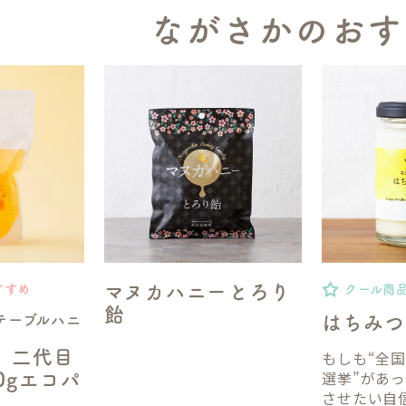
ながさかのおす
マヌカハニーとろり
すすめ
クール商
飴
テーブルハニ
はちみつ
】二代目
もしも“全
選挙”があ
50gエコパ
させたい自