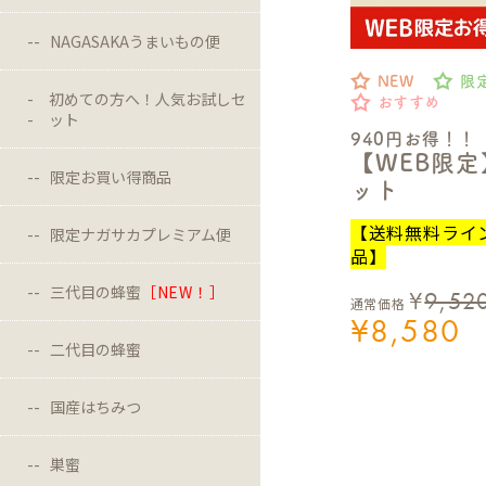
NAGASAKAうまいもの便
NEW
限
初めての方へ！人気お試しセ
おすすめ
ット
940円お得！！
【WEB限
限定お買い得商品
ット
【送料無料ライ
限定ナガサカプレミアム便
品】
三代目の蜂蜜
［NEW！］
¥
9,52
通常価格
¥
8,580
二代目の蜂蜜
国産はちみつ
巣蜜