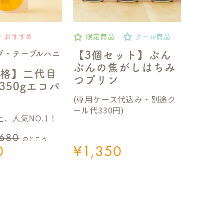
おすすめ
限定商品
クール商品
ブ・テーブルハニ
【3個セット】ぶん
ぶんの焦がしはちみ
格】二代目
つプリン
350gエコパ
(専用ケース代込み・別途ク
ール代330円)
、人気NO.1！
,680
のところ
0
¥
1,350