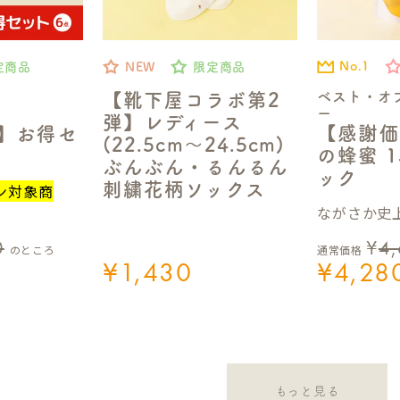
No.1
定商品
NEW
限定商品
ベスト・オ
【靴下屋コラボ第2
ー
弾】レディース
【感謝価
定】お得セ
(22.5cm～24.5cm)
の蜂蜜 1
ぶんぶん・るんるん
ック
刺繍花柄ソックス
ン対象商
ながさか史上
0
¥
4
のところ
通常価格
¥
1,430
¥
4,28
もっと見る