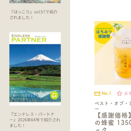
『ほっこり』vol.57で紹介
されました！
No.1
お
ベスト・オブ・
ー
『エンドレス・パートナ
【感謝価格
ー』2026年64号で紹介され
の蜂蜜 13
ました！
ック