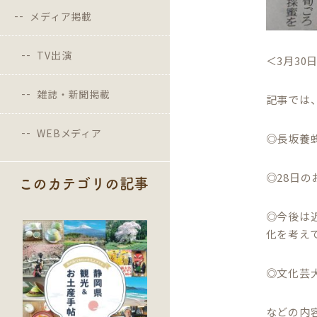
メディア掲載
TV出演
＜3月30
雑誌・新聞掲載
記事では
WEBメディア
◎長坂養
◎28日
このカテゴリの記事
◎今後は
化を考え
◎文化芸
などの内