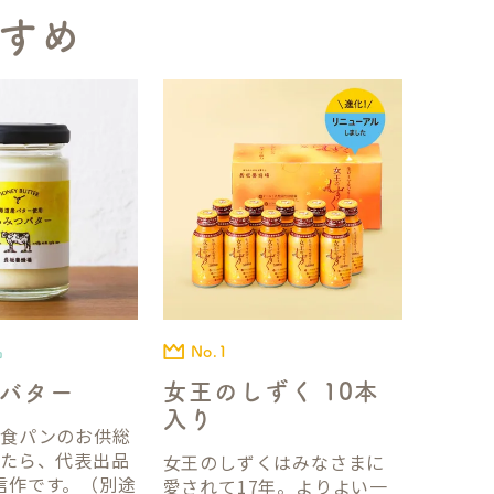
すめ
No.1
品
女王のしずく 10本
バター
入り
国食パンのお供総
ったら、代表出品
女王のしずくはみなさまに
信作です。（別途
愛されて17年。よりよい一